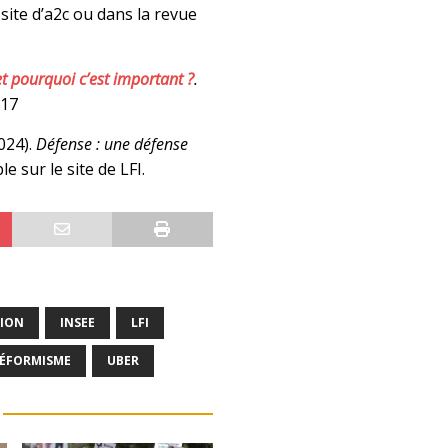
 site d’a2c ou dans la revue
et pourquoi c’est important ?
.
#17
024).
Défense : une défense
e sur le site de LFI.
TION
INSEE
LFI
ÉFORMISME
UBER