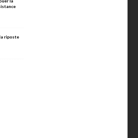
ouer la
ésistance
la riposte