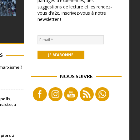
partages d'expériences, des
suggestions de lecture et les rendez-
vous d'a2c, inscrivez-vous à notre
newsletter !
!
S
 marxisme ?
NOUS SUIVRE
olis,
aciste, a
piers à