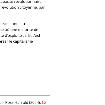
 capacité révolutionnaire.
a révolution citoyenne, par
alisme ont lieu
me où une minorité de
té d’exploité·es. Et c’est
erser le capitalisme.
voir Ross Harrold (2024),
La