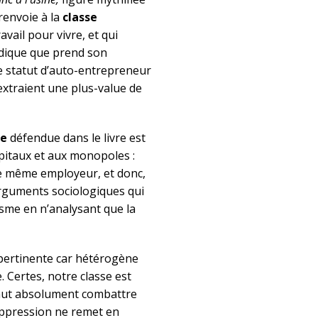
 renvoie à la
classe
avail pour vivre, et qui
idique que prend son
le statut d’auto-entrepreneur
i extraient une plus-value de
re
défendue dans le livre est
apitaux et aux monopoles :
 le même employeur, et donc,
d’arguments sociologiques qui
sme en n’analysant que la
u pertinente car hétérogène
 Certes, notre classe est
faut absolument combattre
oppression ne remet en