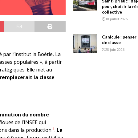
Saint-Brieuc : déj
peur, choisir la r
collective
18 juillet 2026
Canicule : penser 
de classe
28 juin 2026
 par l’institut la Boétie, La
sses populaires », à partir
tratégiques. Elle met au
 remplacerait la classe
minution du nombre
 floues de l’INSEE qui
1
ions dans la production
.
La
nc à l’usine,
figure mythifiée