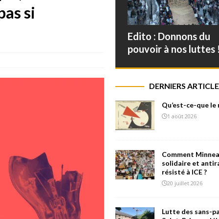
as si
Edito : Donnons du
pouvoir à nos luttes 
DERNIERS ARTICLE
Qu’est-ce-que le
1 août 2026
Comment Minneap
solidaire et antir
résisté à ICE ?
20 juillet 2026
Lutte des sans-pa