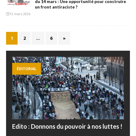
du 14 mars : Une opportunité pour construire
un front antiraciste ?
13 mars 2026
1
2
…
6
»
ÉDITORIAL
Edito : Donnons du pouvoir à nos luttes !