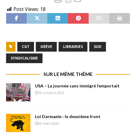
Post Views:
18
CGT
GRÈVE
LIBRAIRIES
SUD
SYNDICALISME
SUR LE MÊME THÈME
USA – La journée sans immigré l’emportait
19 octobre 2025
Loi Darmanin : le deuxième front
20 mars 2023