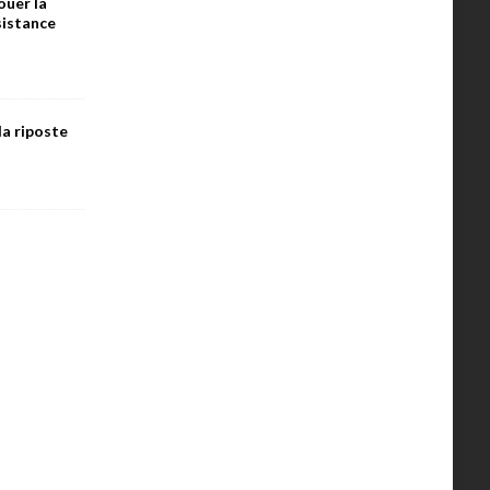
ouer la
ésistance
la riposte