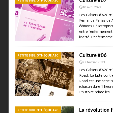
Culture #07
PETITE BIBLIOTHÈQUE A2C
10 avril 2023
Les Cahiers d’A2C #0
Fernanda Farias de A
éditions Héliotropis
entre l’enfermement e
liberté. L’enfermem
Culture #06
PETITE BIBLIOTHÈQUE A2C
27 février 2023
Les Cahiers d’A2C #
Road : La lutte contr
Road est une série t
(chacun dure 1 heure
L’histoire relate les
[.
La révolution 
PETITE BIBLIOTHÈQUE A2C