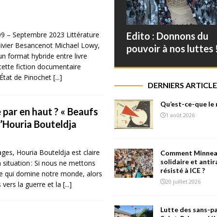
09 – Septembre 2023 Littérature
Edito : Donnons du
ivier Besancenot Michael Lowy,
pouvoir à nos luttes 
n format hybride entre livre
 cette fiction documentaire
d’État de Pinochet
[...]
DERNIERS ARTICLE
Qu’est-ce-que le
 par en haut ? « Beaufs
1 août 2026
d’Houria Bouteldja
ges, Houria Bouteldja est claire
Comment Minneap
solidaire et antir
 situation : Si nous ne mettons
résisté à ICE ?
me qui domine notre monde, alors
20 juillet 2026
 vers la guerre et la
[...]
Lutte des sans-pa