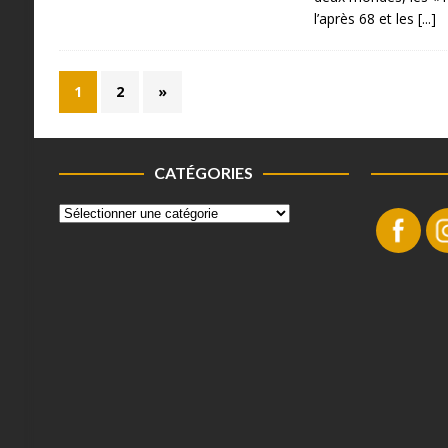
l’après 68 et les
[...]
1
2
»
CATÉGORIES