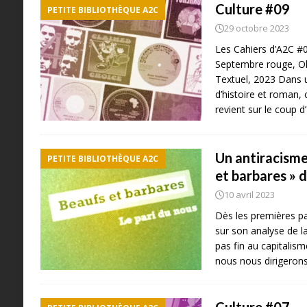
Culture #09
PETITE BIBLIOTHÈQUE A2C
29 octobre 2023
Les Cahiers d’A2C #
Septembre rouge, Ol
Textuel, 2023 Dans u
d’histoire et roman,
revient sur le coup 
Un antiracisme
PETITE BIBLIOTHÈQUE A2C
et barbares » 
10 avril 2023
Dès les premières pa
sur son analyse de la
pas fin au capitalis
nous nous dirigerons