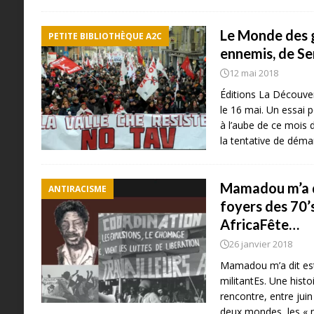
Le Monde des g
PETITE BIBLIOTHÈQUE A2C
ennemis, de S
12 mai 2018
Éditions La Découver
le 16 mai. Un essai p
à l’aube de ce mois 
la tentative de dém
Mamadou m’a di
ANTIRACISME
foyers des 70’s
AfricaFête…
26 janvier 2018
Mamadou m’a dit est u
militantEs. Une histoi
rencontre, entre jui
deux mondes, les « m