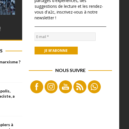
partages d'expériences, des
suggestions de lecture et les rendez-
vous d'a2c, inscrivez-vous à notre
newsletter !
!
S
 marxisme ?
NOUS SUIVRE
olis,
aciste, a
piers à