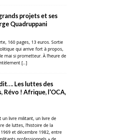
rands projets et ses
erge Quadruppani
te, 160 pages, 13 euros. Sortie
olitique qui arrive fort à propos,
de mai si prometteur. À l’heure de
antèlement
[...]
t…. Les luttes des
, Révo ! Afrique, l’OCA,
n livre militant, un livre de
re de luttes, l’histoire de la
n 1969 et décembre 1982, entre
ilitants professionnels » de