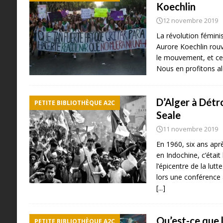
Koechlin
12 novembre 2019
La révolution féminist
Aurore Koechlin rouv
le mouvement, et cel
Nous en profitons al
D’Alger à Détr
PETITE BIBLIOTHÈQUE A2C
Seale
11 novembre 2019
En 1960, six ans aprè
en Indochine, c’était 
l’épicentre de la lutt
lors une conférence
[...]
Qu’est-ce que 
PETITE BIBLIOTHÈQUE A2C