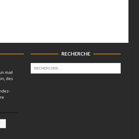
RECHERCHE
un mail
on, des
endez-
tre