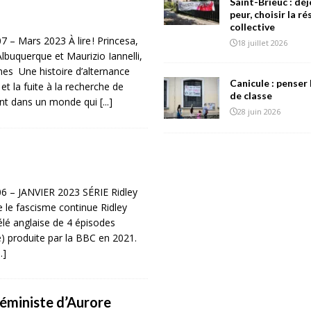
Saint-Brieuc : déj
peur, choisir la r
collective
7 – Mars 2023 À lire ! Princesa,
18 juillet 2026
lbuquerque et Maurizio Iannelli,
mes Une histoire d’alternance
Canicule : penser 
t la fuite à la recherche de
de classe
ent dans un monde qui
[...]
28 juin 2026
06 – JANVIER 2023 SÉRIE Ridley
e le fascisme continue Ridley
élé anglaise de 4 épisodes
) produite par la BBC en 2021.
..]
féministe d’Aurore