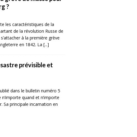
g ?
e les caractéristiques de la
rtant de la révolution Russe de
 s’attacher à la première grève
Angleterre en 1842. La
[...]
sastre prévisible et
publié dans le bulletin numéro 5
e n’importe quand et n’importe
r. Sa principale incarnation en