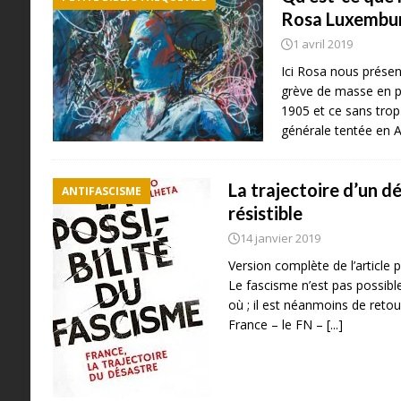
Rosa Luxembur
1 avril 2019
Ici Rosa nous présent
grève de masse en pa
1905 et ce sans trop
générale tentée en 
La trajectoire d’un dé
ANTIFASCISME
résistible
14 janvier 2019
Version complète de l’article 
Le fascisme n’est pas possibl
où ; il est néanmoins de retou
France – le FN –
[...]