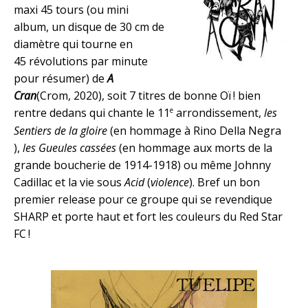
maxi 45 tours (ou mini
album, un disque de 30 cm de
diamètre qui tourne en
45 révolutions par minute
pour résumer) de
A
Cran
(Crom, 2020), soit 7 titres de bonne Oï ! bien
e
rentre dedans qui chante le 11
arrondissement,
les
Sentiers de la gloire
(en hommage à Rino Della Negra
),
les Gueules cassées
(en hommage aux morts de la
grande boucherie de 1914-1918) ou même Johnny
Cadillac et la vie sous
Acid
(
violence
). Bref un bon
premier release pour ce groupe qui se revendique
SHARP et porte haut et fort les couleurs du Red Star
FC !