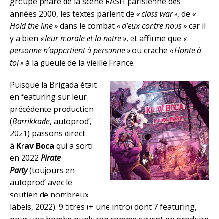
groupe phare de la scène RASH parisienne des
années 2000, les textes parlent de
« class war »
, de
«
Hold the line »
dans le combat
« d’eux contre nous »
car il
y a bien
« leur morale et la notre »
, et affirme que
«
personne n’appartient à personne »
ou crache
« Honte à
toi »
à la gueule de la vieille France.
Puisque la Brigada était
en featuring sur leur
précédente production
(
Barrikkade
, autoprod’,
2021) passons direct
à
Krav Boca
qui a sorti
en 2022
Pirate
Party
(toujours en
autoprod’ avec le
soutien de nombreux
labels, 2022). 9 titres (+ une intro) dont 7 featuring,