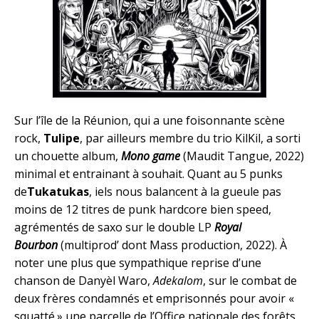
Sur l’île de la Réunion, qui a une foisonnante scène
rock,
Tulipe
, par ailleurs membre du trio KilKil, a sorti
un chouette album,
Mono game
(Maudit Tangue, 2022)
minimal et entrainant à souhait. Quant au 5 punks
de
Tukatukas
, iels nous balancent à la gueule pas
moins de 12 titres de punk hardcore bien speed,
agrémentés de saxo sur le double LP
Royal
Bourbon
(multiprod’ dont Mass production, 2022). À
noter une plus que sympathique reprise d’une
chanson de Danyèl Waro,
Adekalom
, sur le combat de
deux frères condamnés et emprisonnés pour avoir «
squatté » une parcelle de l’Office nationale des forêts