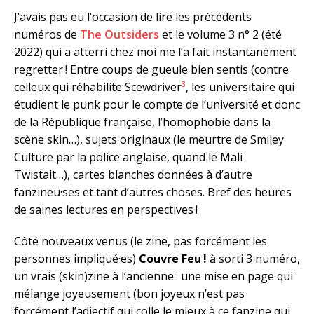
J’avais pas eu l’occasion de lire les précédents
numéros de
The Outsiders
et le volume 3 n° 2 (été
2022) qui a atterri chez moi me l’a fait instantanément
regretter ! Entre coups de gueule bien sentis (contre
3
celleux qui réhabilite Scewdriver
, les universitaire qui
étudient le punk pour le compte de l’université et donc
de la République française, l’homophobie dans la
scène skin…), sujets originaux (le meurtre de Smiley
Culture par la police anglaise, quand le Mali
Twistait…), cartes blanches données à d’autre
fanzineu·ses et tant d’autres choses. Bref des heures
de saines lectures en perspectives !
Côté nouveaux venus (le zine, pas forcément les
personnes impliqué·es)
Couvre Feu !
à sorti 3 numéro,
un vrais (skin)zine à l’ancienne : une mise en page qui
mélange joyeusement (bon joyeux n’est pas
forcément l’adjectif qui colle le mieux à ce fanzine qui