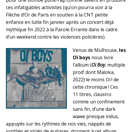
pour une bombe punk-rap comme savent en produire
ces infatigables activistes (qu’on pourra voir à la
Flèche d’Or de Paris en soutien à la CNT petite
enfance en lutte fin janvier après un concert déjà
mythique fin 2022 à la Parole Errante dans le cadre
d’un weekend contre les violences policières).
Venus de Mulhouse,
les
Oï boys
nous livre
l’album (
Oï Boy
, multiple
prod’ dont Maloka,
2022) le moins Oï ! de
cette chronique ! Ces
11 titres, claustro
comme un confinement
sans fin, d’une dark
wawe presque indus,
appuyés sur les rythmes de nos vies, nappés de
synthés et striés de guitares, donnent à cet album