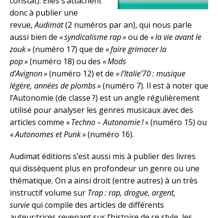
constat). Elles s’attachent
donc à publier une
revue,
Audimat
(2 numéros par an), qui nous parle
aussi bien de
« syndicalisme rap »
ou de
« la vie avant le
zouk »
(numéro 17) que de
« faire grimacer la
pop »
(numéro 18) ou des
« Mods
d’Avignon »
(numéro 12) et de
« l’Italie’70 : musique
légère, années de plombs »
(numéro 7). Il est à noter que
l’Autonomie (de classe ?) est un angle régulièrement
utilisé pour analyser les genres musicaux avec des
articles comme
« Techno – Autonomie ! »
(numéro 15) ou
«
Autonomes et Punk »
(numéro 16).
Audimat éditions s’est aussi mis à publier des livres
qui dissèquent plus en profondeur un genre ou une
thématique. On a ainsi droit (entre autres) à un très
instructif volume sur
Trap : rap, drogue, argent,
survie
qui compile des articles de différents
auteur·trices revenant sur l’histoire de ce style, les