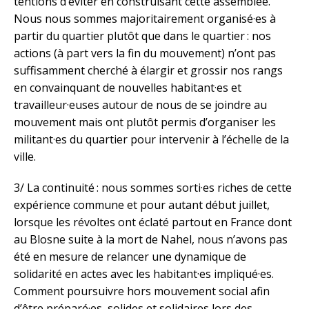
tentions d’éviter en construisant cette assemblée.
Nous nous sommes majoritairement organisé·es à
partir du quartier plutôt que dans le quartier : nos
actions (à part vers la fin du mouvement) n’ont pas
suffisamment cherché à élargir et grossir nos rangs
en convainquant de nouvelles habitant·es et
travailleur·euses autour de nous de se joindre au
mouvement mais ont plutôt permis d’organiser les
militant·es du quartier pour intervenir à l’échelle de la
ville.
3/ La continuité : nous sommes sorti·es riches de cette
expérience commune et pour autant début juillet,
lorsque les révoltes ont éclaté partout en France dont
au Blosne suite à la mort de Nahel, nous n’avons pas
été en mesure de relancer une dynamique de
solidarité en actes avec les habitant·es impliqué·es.
Comment poursuivre hors mouvement social afin
d’être préparé·es, solides et solidaires lors des