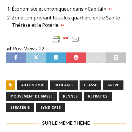
Économiste et chroniqueur dans « Capital ».
↩︎
Zone comprenant tous les quartiers entre Sainte-
Thérèse et la Poterie.
↩︎
Post Views:
22
AUTONOMIE
BLOCAGES
CLASSE
GRÈVE
MOUVEMENT DE MASSE
RENNES
RETRAITES
STRATÉGIE
SYNDICATS
SUR LE MÊME THÈME