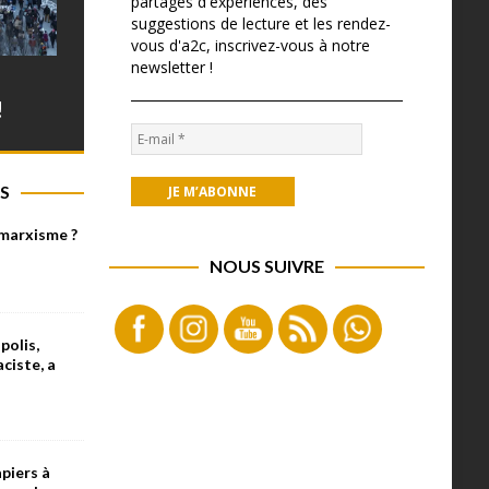
partages d'expériences, des
suggestions de lecture et les rendez-
vous d'a2c, inscrivez-vous à notre
newsletter !
!
S
 marxisme ?
NOUS SUIVRE
olis,
aciste, a
piers à