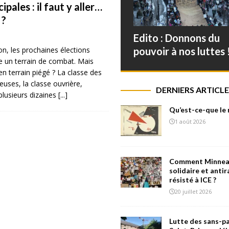
pales : il faut y aller…
 ?
Edito : Donnons du
on, les prochaines élections
pouvoir à nos luttes 
e un terrain de combat. Mais
n terrain piégé ? La classe des
lleuses, la classe ouvrière,
DERNIERS ARTICLE
lusieurs dizaines
[...]
Qu’est-ce-que le
1 août 2026
Comment Minneap
solidaire et antir
résisté à ICE ?
20 juillet 2026
Lutte des sans-pa