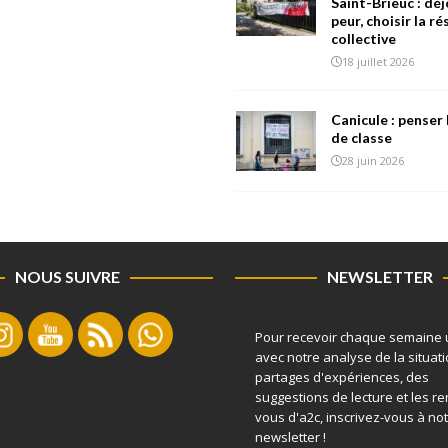
Saint-Brieuc : déj
peur, choisir la r
collective
18 juillet 2026
Canicule : penser 
de classe
28 juin 2026
NOUS SUIVRE
NEWSLETTER
Pour recevoir chaque semaine 
avec notre analyse de la situati
partages d'expériences, des
suggestions de lecture et les r
vous d'a2c, inscrivez-vous à no
newsletter !