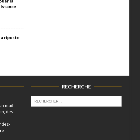
ouer la
ésistance
la riposte
RECHERCHE
un mail
on, des
endez-
tre