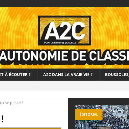
 ET À ÉCOUTER
A2C DANS LA VRAIE VIE
BOUSSOLES, 
ça se passe !
ÉDITORIAL
 !