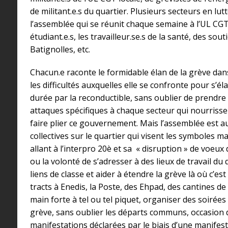
de militant.e.s du quartier. Plusieurs secteurs en lut
l’assemblée qui se réunit chaque semaine à l’UL CGT,
étudiant.e.s, les travailleur.se.s de la santé, des sout
Batignolles, etc.
Chacun.e raconte le formidable élan de la grève dan
les difficultés auxquelles elle se confronte pour s’éla
durée par la reconductible, sans oublier de prendre 
attaques spécifiques à chaque secteur qui nourrissen
faire plier ce gouvernement. Mais l’assemblée est au
collectives sur le quartier qui visent les symboles m
allant à l’interpro 20è et sa « disruption » de voeu
ou la volonté de s’adresser à des lieux de travail du
liens de classe et aider à étendre la grève là où c’est
tracts à Enedis, la Poste, des Ehpad, des cantines de l
main forte à tel ou tel piquet, organiser des soirées
grève, sans oublier les départs communs, occasion d
manifestations déclarées par le biais d’une manifes