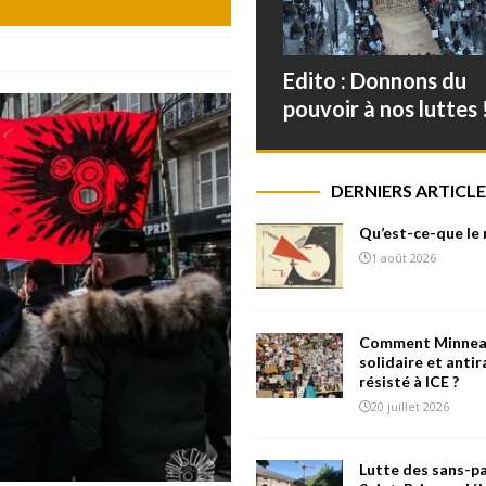
Edito : Donnons du
pouvoir à nos luttes 
DERNIERS ARTICLE
Qu’est-ce-que le
1 août 2026
Comment Minneap
solidaire et antir
résisté à ICE ?
20 juillet 2026
Lutte des sans-pa