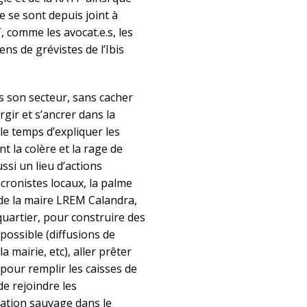
te se sont depuis joint à
 comme les avocat.e.s, les
iens de grévistes de l’Ibis
s son secteur, sans cacher
rgir et s’ancrer dans la
le temps d’expliquer les
t la colère et la rage de
ssi un lieu d’actions
acronistes locaux, la palme
x de la maire LREM Calandra,
 quartier, pour construire des
 possible (diffusions de
a mairie, etc), aller prêter
 pour remplir les caisses de
e rejoindre les
tation sauvage dans le