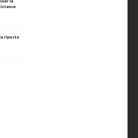
ouer la
ésistance
la riposte