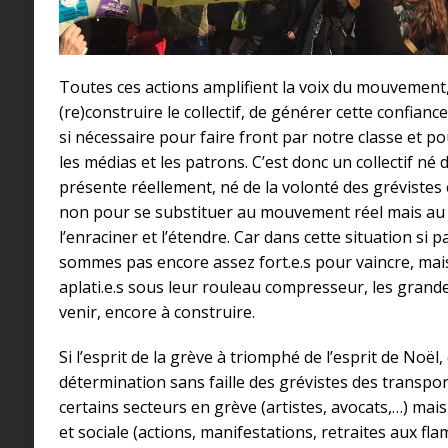
Toutes ces actions amplifient la voix du mouvement
(re)construire le collectif, de générer cette confianc
si nécessaire pour faire front par notre classe et pou
les médias et les patrons. C’est donc un collectif né de
présente réellement, né de la volonté des grévistes et
non pour se substituer au mouvement réel mais au c
l’enraciner et l’étendre. Car dans cette situation si p
sommes pas encore assez fort.e.s pour vaincre, mais 
aplati.e.s sous leur rouleau compresseur, les grande
venir, encore à construire.
Si l’esprit de la grève à triomphé de l’esprit de Noël, 
détermination sans faille des grévistes des transpor
certains secteurs en grève (artistes, avocats,…) mais 
et sociale (actions, manifestations, retraites aux fla