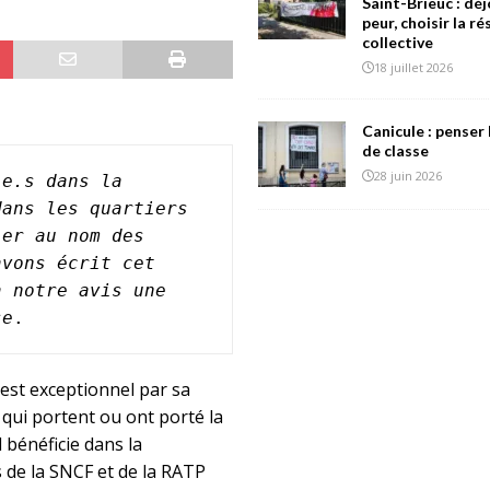
Saint-Brieuc : déj
peur, choisir la r
collective
18 juillet 2026
Canicule : penser 
de classe
28 juin 2026
e.s dans la 
ans les quartiers 
er au nom des 
vons écrit cet 
 notre avis une 
se
.
st exceptionnel par sa
qui portent ou ont porté la
 bénéficie dans la
s de la SNCF et de la RATP