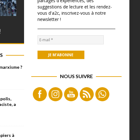
partages d'expériences, des
suggestions de lecture et les rendez-
vous d'a2c, inscrivez-vous à notre
newsletter !
!
S
 marxisme ?
NOUS SUIVRE
olis,
aciste, a
piers à