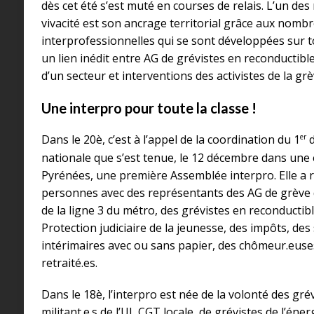
dès cet été s’est muté en courses de relais. L’un des
vivacité est son ancrage territorial grâce aux nom
interprofessionnelles qui se sont développées sur to
un lien inédit entre AG de grévistes en reconductibl
d’un secteur et interventions des activistes de la grè
Une interpro pour toute la classe !
er
Dans le 20è, c’est à l’appel de la coordination du 1
d
nationale que s’est tenue, le 12 décembre dans une 
Pyrénées, une première Assemblée interpro. Elle a r
personnes avec des représentants des AG de grève 
de la ligne 3 du métro, des grévistes en reconductible
Protection judiciaire de la jeunesse, des impôts, des s
intérimaires avec ou sans papier, des chômeur.euse
retraité.es.
Dans le 18è, l’interpro est née de la volonté des grév
militant.e.s de l’UL CGT locale, de grévistes de l’éne