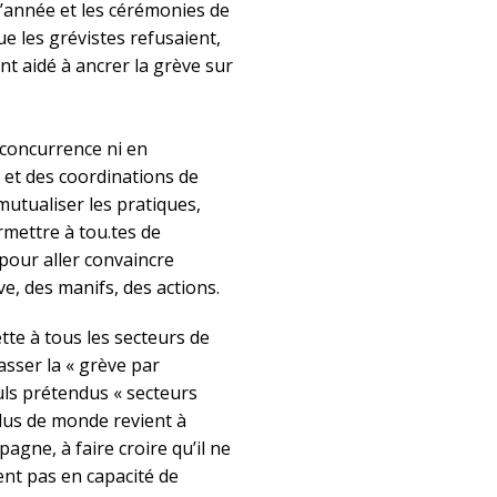
d’année et les cérémonies de
ue les grévistes refusaient,
ont aidé à ancrer la grève sur
 concurrence ni en
s et des coordinations de
mutualiser les pratiques,
rmettre à tou.tes de
pour aller convaincre
ève, des manifs, des actions.
te à tous les secteurs de
asser la « grève par
euls prétendus « secteurs
lus de monde revient à
gne, à faire croire qu’il ne
ient pas en capacité de