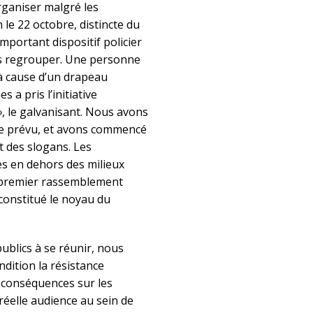
rganiser malgré les
le 22 octobre, distincte du
portant dispositif policier
us regrouper. Une personne
 à cause d’un drapeau
a pris l’initiative
»
, le galvanisant. Nous avons
ue prévu, et avons commencé
t des slogans. Les
s en dehors des milieux
ce premier rassemblement
constitué le noyau du
ublics à se réunir, nous
dition la résistance
s conséquences sur les
éelle audience au sein de