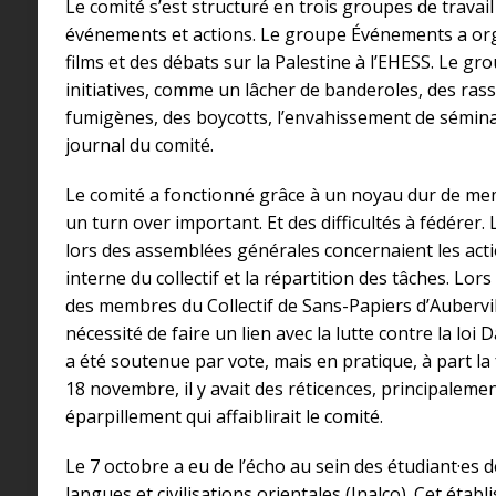
Le comité s’est structuré en trois groupes de travai
événements et actions. Le groupe Événements a org
films et des débats sur la Palestine à l’EHESS. Le g
initiatives, comme un lâcher de banderoles, des ra
fumigènes, des boycotts, l’envahissement de séminai
journal du comité.
Le comité a fonctionné grâce à un noyau dur de mem
un turn over important. Et des difficultés à fédérer
lors des assemblées générales concernaient les acti
interne du collectif et la répartition des tâches. Lo
des membres du Collectif de Sans-Papiers d’Aubervill
nécessité de faire un lien avec la lutte contre la loi
a été soutenue par vote, mais en pratique, à part la
18 novembre, il y avait des réticences, principaleme
éparpillement qui affaiblirait le comité.
Le 7 octobre a eu de l’écho au sein des étudiant·es de
langues et civilisations orientales (Inalco). Cet étab