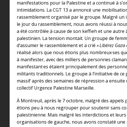
manifestations pour la Palestine et a continué à s’o
intimidations. La CGT 13 a annoncé une mobilisation 
rassemblement organisé par le groupe. Malgré un im
le jour du rassemblement, nous avons réussi à no
a été contrôlée à cause de son keffieh et une autre
palestinien. La tension montait. Un groupe de femmes 
d’assumer le rassemblement et a crié
« Libérez Gaza 
réalisé alors que nous étions plus nombreux·ses q
à manifester, avec des milliers de personnes claman
manifestant·es étaient principalement des personne
militants traditionnels. Le groupe à l’initiative de 
massif après des semaines de répression a ensuite 
collectif Urgence Palestine Marseille.
À Montreuil, après le 7 octobre, malgré des appels p
étions peu à nous regrouper pour soutenir sans con
palestinienne. Mais malgré les interdictions et leur
organisations de gauche, nous avons constaté une r