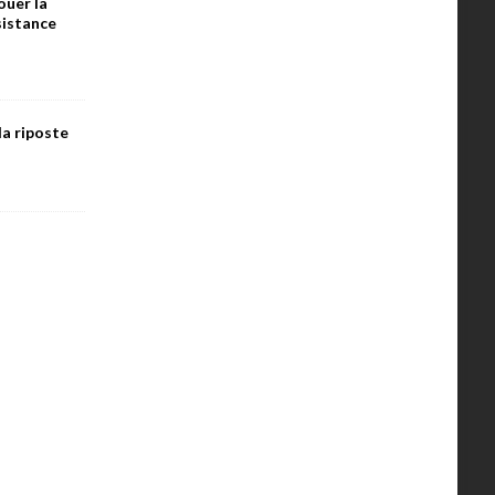
ouer la
ésistance
la riposte