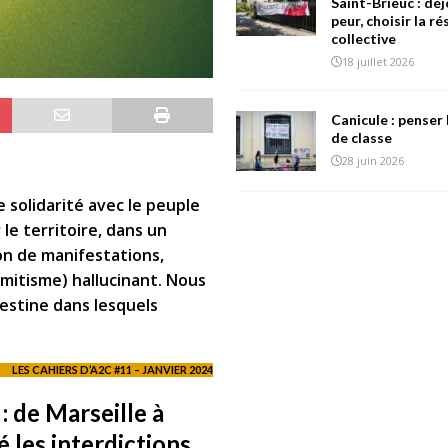
Saint-Brieuc : déj
peur, choisir la r
collective
18 juillet 2026
Canicule : penser 
de classe
28 juin 2026
e solidarité avec le peuple
le territoire, dans un
on de manifestations,
mitisme) hallucinant. Nous
estine dans lesquels
LES CAHIERS D’A2C #11 – JANVIER 2024
 de Marseille à
é les interdictions