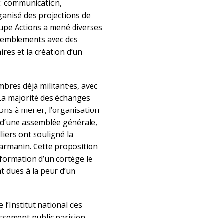
l : communication,
anisé des projections de
roupe Actions a mené diverses
ssemblements avec des
res et la création d’un
bres déjà militant·es, avec
. La majorité des échanges
ons à mener, l’organisation
rs d’une assemblée générale,
iers ont souligné la
 Darmanin. Cette proposition
 formation d’un cortège le
nt dues à la peur d’un
 l’Institut national des
lissement public parisien