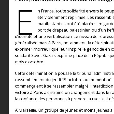
E
n France, toute solidarité envers le peupl
été violemment réprimée. Les rassemblem
manifestant·es ont été placé·es en garde
port de drapeau palestinien ou d’un keffi
d’identité et une verbalisation. Le niveau de répres
généralisée mais à Paris, notamment, la détermina
exprimer l’horreur que leur inspire le génocide en c
solidarité avec Gaza s’exprime place de la Républiq
mois d’octobre.
Cette détermination a poussé le tribunal administrat
rassemblement du jeudi 19 octobre au moment où d
commençaient à se rassembler malgré l’interdiction 
victoire à Paris a entraîné un changement dans le ra
la confiance des personnes à prendre la rue s’est dé
À Marseille, un groupe de jeunes et moins jeunes a i