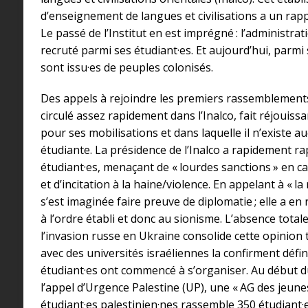
d’enseignement de langues et civilisations a un rapp
Le passé de l’Institut en est imprégné : l’administra
recruté parmi ses étudiant·es. Et aujourd’hui, parmi
sont issu·es de peuples colonisés.
Des appels à rejoindre les premiers rassemblements 
circulé assez rapidement dans l’Inalco, fait réjouis
pour ses mobilisations et dans laquelle il n’existe 
étudiante. La présidence de l’Inalco a rapidement rap
étudiant·es, menaçant de « lourdes sanctions » en c
et d’incitation à la haine/violence. En appelant à « la 
s’est imaginée faire preuve de diplomatie ; elle a en 
à l’ordre établi et donc au sionisme. L’absence totale
l’invasion russe en Ukraine consolide cette opinion 
avec des universités israéliennes la confirment défin
étudiant·es ont commencé à s’organiser. Au début 
l’appel d’Urgence Palestine (UP), une « AG des jeun
étudiant·es palestinien·nes rassemble 350 étudiant·