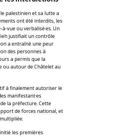
e palestinien et sa lutte a
ents ont été interdits, les
-à-vue ou verbalisé·es. Un
eh justifiait un contrôle
sion a entraîné une peur
tion des personnes à
ours a permis que la
ue ou autour de Châtelet au
if à finalement autoriser le
es manifestant·es
de la préfecture. Cette
pport de forces national, et
multipliée.
nitié les premières