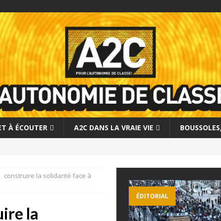
 ET À ÉCOUTER
A2C DANS LA VRAIE VIE
BOUSSOLES, 
 construire la solidarité face à
ÉDITORIAL
ire la