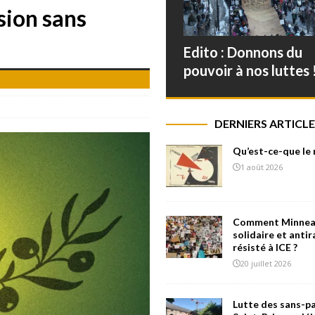
sion sans
Edito : Donnons du
pouvoir à nos luttes 
DERNIERS ARTICLE
Qu’est-ce-que le
1 août 2026
Comment Minneap
solidaire et antir
résisté à ICE ?
20 juillet 2026
Lutte des sans-pa