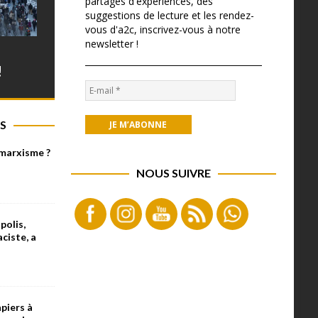
partages d'expériences, des
suggestions de lecture et les rendez-
vous d'a2c, inscrivez-vous à notre
newsletter !
!
S
 marxisme ?
NOUS SUIVRE
olis,
aciste, a
piers à