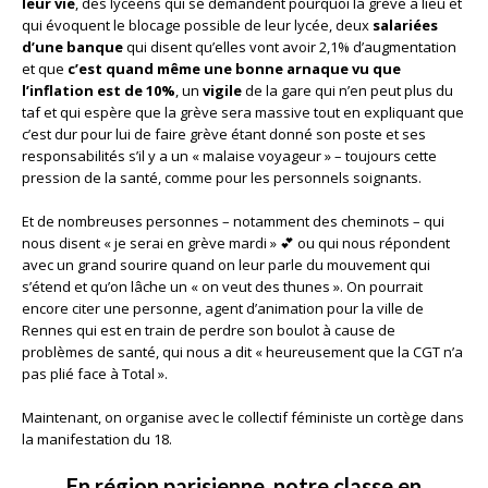
leur vie
, des lycéens qui se demandent pourquoi la grève a lieu et
qui évoquent le blocage possible de leur lycée, deux
salariées
d’une banque
qui disent qu’elles vont avoir 2,1% d’augmentation
et que
c’est quand même une bonne arnaque vu que
l’inflation est de 10%
, un
vigile
de la gare qui n’en peut plus du
taf et qui espère que la grève sera massive tout en expliquant que
c’est dur pour lui de faire grève étant donné son poste et ses
responsabilités s’il y a un « malaise voyageur » – toujours cette
pression de la santé, comme pour les personnels soignants.
Et de nombreuses personnes – notamment des cheminots – qui
nous disent « je serai en grève mardi » 💕 ou qui nous répondent
avec un grand sourire quand on leur parle du mouvement qui
s’étend et qu’on lâche un « on veut des thunes ». On pourrait
encore citer une personne, agent d’animation pour la ville de
Rennes qui est en train de perdre son boulot à cause de
problèmes de santé, qui nous a dit « heureusement que la CGT n’a
pas plié face à Total ».
Maintenant, on organise avec le collectif féministe un cortège dans
la manifestation du 18.
En région parisienne, notre classe en