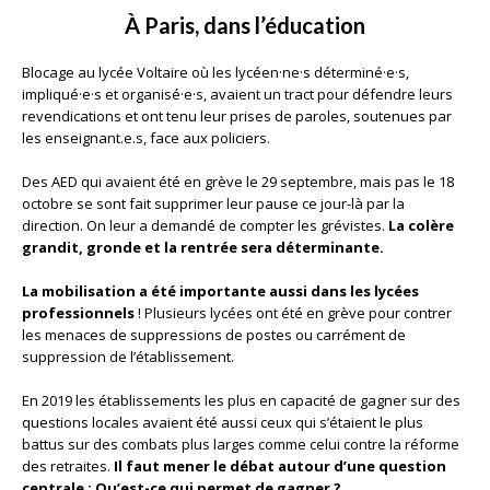
À Paris, dans l’éducation
Blocage au lycée Voltaire où les lycéen·ne·s déterminé·e·s,
impliqué·e·s et organisé·e·s, avaient un tract pour défendre leurs
revendications et ont tenu leur prises de paroles, soutenues par
les enseignant.e.s, face aux policiers.
Des AED qui avaient été en grève le 29 septembre, mais pas le 18
octobre se sont fait supprimer leur pause ce jour-là par la
direction. On leur a demandé de compter les grévistes.
La colère
grandit, gronde et la rentrée sera déterminante.
La mobilisation a été importante aussi dans les lycées
professionnels
! Plusieurs lycées ont été en grève pour contrer
les menaces de suppressions de postes ou carrément de
suppression de l’établissement.
En 2019 les établissements les plus en capacité de gagner sur des
questions locales avaient été aussi ceux qui s’étaient le plus
battus sur des combats plus larges comme celui contre la réforme
des retraites.
Il faut mener le débat autour d’une question
centrale : Qu’est-ce qui permet de gagner ?