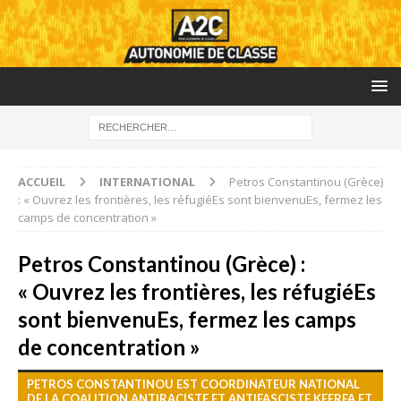
ACCUEIL
INTERNATIONAL
Petros Constantinou (Grèce)
: « Ouvrez les frontières, les réfugiéEs sont bienvenuEs, fermez les
camps de concentration »
Petros Constantinou (Grèce) :
« Ouvrez les frontières, les réfugiéEs
sont bienvenuEs, fermez les camps
de concentration »
PETROS CONSTANTINOU EST COORDINATEUR NATIONAL
DE LA COALITION ANTIRACISTE ET ANTIFASCISTE KEERFA ET