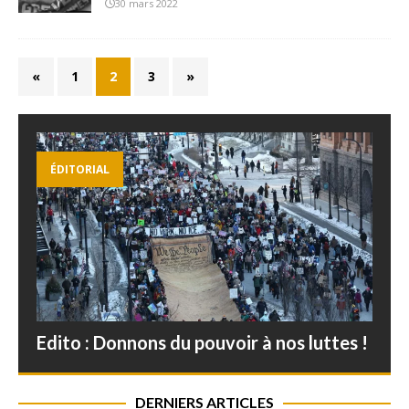
30 mars 2022
«
1
2
3
»
ÉDITORIAL
Edito : Donnons du pouvoir à nos luttes !
DERNIERS ARTICLES