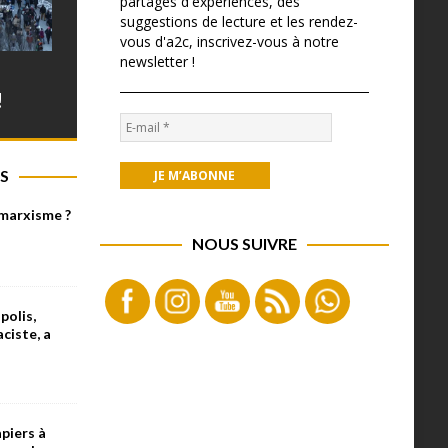
partages d'expériences, des
suggestions de lecture et les rendez-
vous d'a2c, inscrivez-vous à notre
newsletter !
!
S
 marxisme ?
NOUS SUIVRE
olis,
aciste, a
piers à