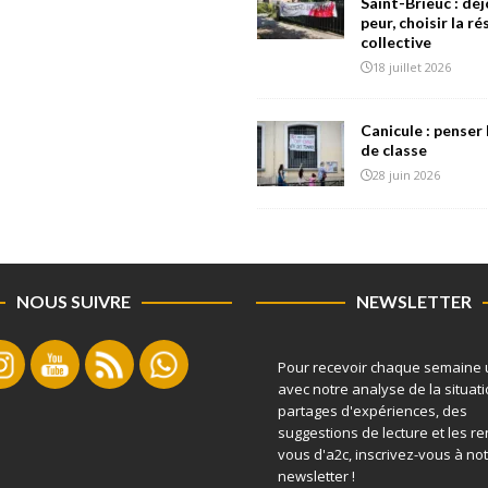
Saint-Brieuc : déj
peur, choisir la r
collective
18 juillet 2026
Canicule : penser 
de classe
28 juin 2026
NOUS SUIVRE
NEWSLETTER
Pour recevoir chaque semaine 
avec notre analyse de la situati
partages d'expériences, des
suggestions de lecture et les r
vous d'a2c, inscrivez-vous à no
newsletter !