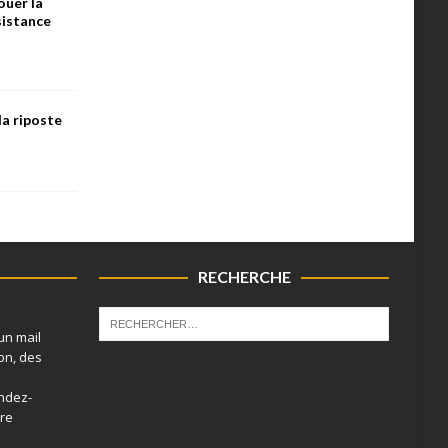
ouer la
ésistance
la riposte
RECHERCHE
un mail
on, des
endez-
tre