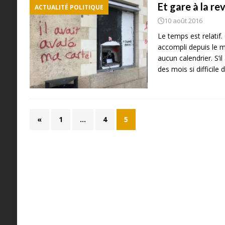
Et gare à la re
ACTUALITÉ POLITIQUE
10 août 2016
Le temps est relatif
accompli depuis le mo
aucun calendrier. S’il
des mois si difficile
«
1
…
4
5