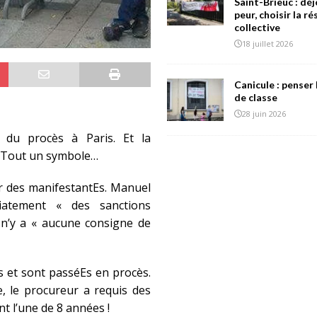
Saint-Brieuc : déj
peur, choisir la r
collective
18 juillet 2026
Canicule : penser 
de classe
28 juin 2026
r du procès à Paris. Et la
s. Tout un symbole…
ar des manifestantEs. Manuel
diatement « des sanctions
il n’y a « aucune consigne de
s et sont passéEs en procès.
e, le procureur a requis des
t l’une de 8 années !