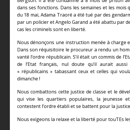
Bergson. Il a été condamné à 8 mois de prison av
dans ses fonctions. Dans les semaines et les mois q
du 18 mai, Adama Traoré a été tué par des gendarm
par un policier et Angelo Garand a été abattu par 
cas les criminels sont en liberté.
Nous dénonçons une instruction menée à charge et 
Dans son réquisitoire le procureur a rendu un hom
vanté l’ordre républicain. S’il était un commis de l’E
de l’Etat français, nul doute qu’il aurait aus
« républicains » tabassant ceux et celles qui vou
dimanche !
Nous combattons cette justice de classe et le déve
qui vise les quartiers populaires, la jeunesse e
contestent l’ordre établi et se battent pour la justice
Nous exigeons la relaxe et la liberté pour touTEs l