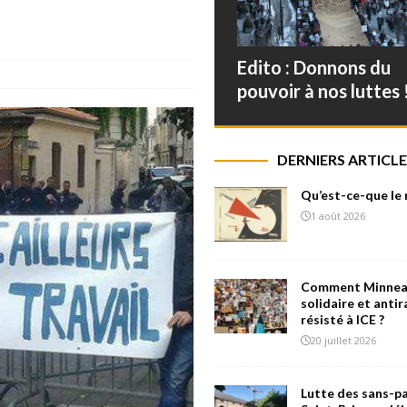
Edito : Donnons du
pouvoir à nos luttes 
DERNIERS ARTICLE
Qu’est-ce-que le
1 août 2026
Comment Minneap
solidaire et antir
résisté à ICE ?
20 juillet 2026
Lutte des sans-pa