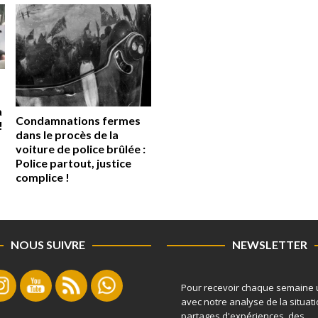
a
Condamnations fermes
!
dans le procès de la
voiture de police brûlée :
Police partout, justice
complice !
NOUS SUIVRE
NEWSLETTER
Pour recevoir chaque semaine 
avec notre analyse de la situati
partages d'expériences, des