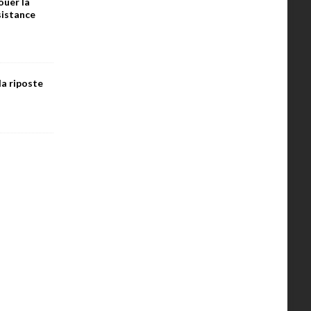
ouer la
ésistance
la riposte