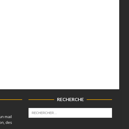
RECHERCHE
un mail
on, des