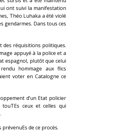
ec sursis et a été maintenu
ui ont suivi la manifestation
es, Théo Luhaka a été violé
des gendarmes. Dans tous ces
des réquisitions politiques.
mage appuyé à la police et a
tat espagnol, plutôt que celui
si rendu hommage aux flics
laient voter en Catalogne ce
loppement d’un Etat policier
t touTEs ceux et celles qui
.
es prévenuEs de ce procès.