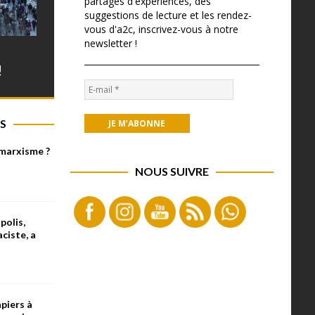
partages d'expériences, des
suggestions de lecture et les rendez-
vous d'a2c, inscrivez-vous à notre
newsletter !
!
S
 marxisme ?
NOUS SUIVRE
olis,
aciste, a
piers à