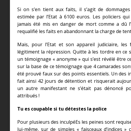
Si on s’en tient aux faits, il s’agit de dommage
estimée par l’Etat à 6100 euros. Les policiers qui
jamais été mis en danger de mort comme a dû l’a
requalifié les faits en abandonnant la charge de tent
Mais, pour l’Etat et son appareil judiciaire, les
légitiment la répression. Quitte à les tordre en ce 
un témoignage « anonyme » qui s’est révélé être cel
sur la base de ce témoignage que 4 camarades sont
été prouvé faux sur des points essentiels. Un des in
fait ainsi 42 jours de détention et risquerait aujou
un autre manifestant ne s’était pas dénoncé pou
attribués !
Tu es coupable si tu détestes la police
Pour plusieurs des inculpéEs les peines sont requis
lui-même, sur de simples « faisceaux d’indices » c