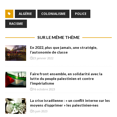
ALGÉRIE
COLONIALISME
POLICE
RACISME
SUR LE MÊME THÈME
En 2022, plus que jamais, une stratégie,
l’autonomie de classe
23 janvier 2022
Faire front ensemble, en solidarité avec la
lutte du peuple palestinien et contre
l’impérialisme
16 octobre 2023
La crise israélienne : « un conflit interne sur les
moyens d’opprimer » les palestinien·nes
5 juin 2023