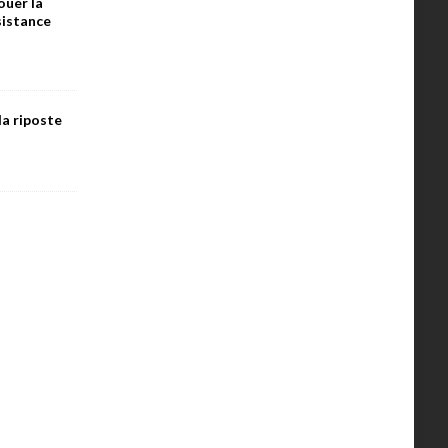
ouer la
ésistance
la riposte