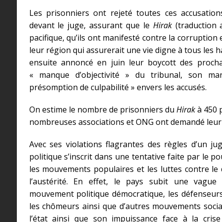
Les prisonniers ont rejeté toutes ces accusatio
devant le juge, assurant que le
Hirak
(traduction 
pacifique, qu’ils ont manifesté contre la corruptio
leur région qui assurerait une vie digne à tous les h
ensuite annoncé en juin leur boycott des proch
« manque d’objectivité » du tribunal, son m
présomption de culpabilité » envers les accusés.
On estime le nombre de prisonniers du
Hirak
à 450 
nombreuses associations et ONG ont demandé leur l
Avec ses violations flagrantes des règles d’un ju
politique s’inscrit dans une tentative faite par le p
les mouvements populaires et les luttes contre le d
l’austérité. En effet, le pays subit une vague
mouvement politique démocratique, les défenseurs 
les chômeurs ainsi que d’autres mouvements sociau
l’état ainsi que son impuissance face à la cris