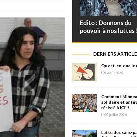
Edito : Donnons du
pouvoir à nos luttes 
DERNIERS ARTICLE
Qu’est-ce-que le
1 août 2026
Comment Minneap
solidaire et antir
résisté à ICE ?
20 juillet 2026
Lutte des sans-pa