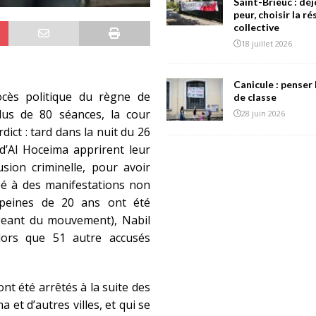
Saint-Brieuc : déj
peur, choisir la r
collective
18 juillet 2026
Canicule : penser 
cès politique du règne de
de classe
us de 80 séances, la cour
28 juin 2026
ict : tard dans la nuit du 26
d’Al Hoceima apprirent leur
ion criminelle, pour avoir
ipé à des manifestations non
 peines de 20 ans ont été
igeant du mouvement), Nabil
lors que 51 autre accusés
 ont été arrêtés à la suite des
et d’autres villes, et qui se