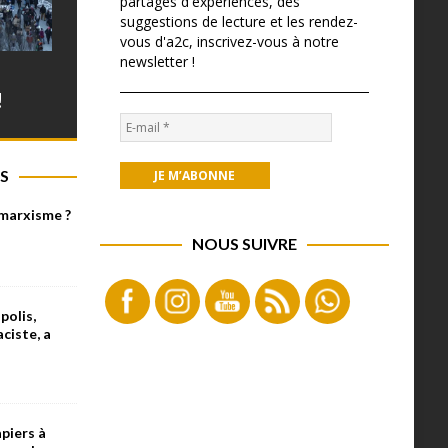
partages d'expériences, des
suggestions de lecture et les rendez-
vous d'a2c, inscrivez-vous à notre
newsletter !
!
S
 marxisme ?
NOUS SUIVRE
olis,
aciste, a
piers à