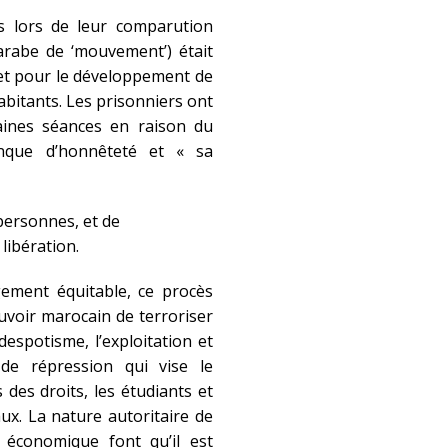
ns lors de leur comparution
arabe de ‘mouvement’) était
n et pour le développement de
abitants. Les prisonniers ont
aines séances en raison du
anque d’honnêteté et « sa
personnes, et de
ibération.
gement équitable, ce procès
ouvoir marocain de terroriser
espotisme, l’exploitation et
 de répression qui vise le
des droits, les étudiants et
x. La nature autoritaire de
e économique font qu’il est