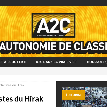
 ET À ÉCOUTER
A2C DANS LA VRAIE VIE
BOUSSOLES, 
ctivistes du Hirak
ÉDITORIAL
istes du Hirak