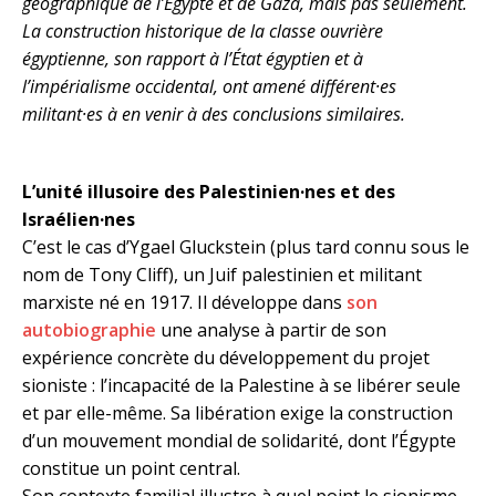
géographique de l’Égypte et de Gaza, mais pas seulement.
La construction historique de la classe ouvrière
égyptienne, son rapport à l’État égyptien et à
l’impérialisme occidental, ont amené différent·es
militant·es à en venir à des conclusions similaires.
L’unité illusoire des Palestinien·nes et des
Israélien·nes
C’est le cas d’Ygael Gluckstein (plus tard connu sous le
nom de Tony Cliff), un Juif palestinien et militant
marxiste né en 1917. Il développe dans
son
autobiographie
une analyse à partir de son
expérience concrète du développement du projet
sioniste : l’incapacité de la Palestine à se libérer seule
et par elle-même. Sa libération exige la construction
d’un mouvement mondial de solidarité, dont l’Égypte
constitue un point central.
Son contexte familial illustre à quel point le sionisme,