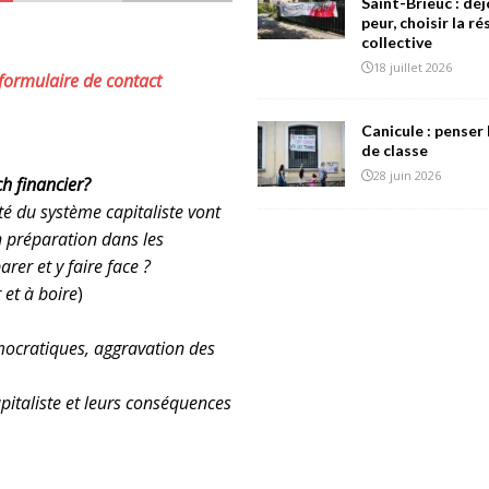
Saint-Brieuc : déj
peur, choisir la r
collective
18 juillet 2026
formulaire de contact
Canicule : penser 
de classe
28 juin 2026
h financier?
lité du système capitaliste vont
en préparation dans les
rer et y faire face ?
et à boire
)
émocratiques, aggravation des
apitaliste et leurs conséquences