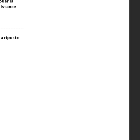
ouer la
ésistance
la riposte