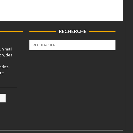
RECHERCHE
un mail
on, des
endez-
tre