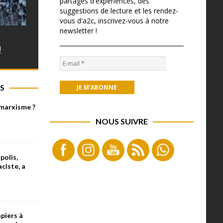
partages d'expériences, des
suggestions de lecture et les rendez-
vous d'a2c, inscrivez-vous à notre
newsletter !
!
S
 marxisme ?
NOUS SUIVRE
olis,
aciste, a
piers à