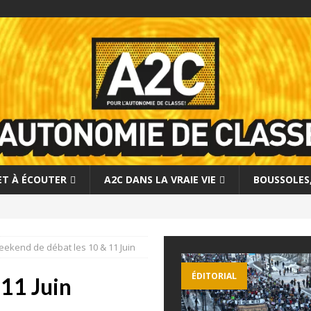
 ET À ÉCOUTER
A2C DANS LA VRAIE VIE
BOUSSOLES, 
ekend de débat les 10 & 11 Juin
ÉDITORIAL
11 Juin