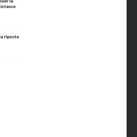
ouer la
ésistance
la riposte