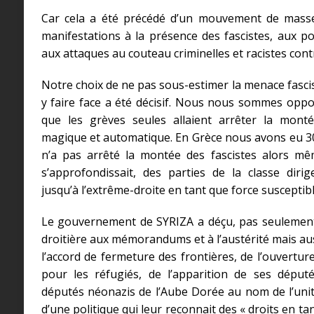
Car cela a été précédé d’un mouvement de masse 
manifestations à la présence des fascistes, aux p
aux attaques au couteau criminelles et racistes cont
Notre choix de ne pas sous-estimer la menace fascis
y faire face a été décisif. Nous nous sommes oppos
que les grèves seules allaient arrêter la mon
magique et automatique. En Grèce nous avons eu 30
n’a pas arrêté la montée des fascistes alors mê
s’approfondissait, des parties de la classe diri
jusqu’à l’extrême-droite en tant que force susceptibl
Le gouvernement de SYRIZA a déçu, pas seulement
droitière aux mémorandums et à l’austérité mais aus
l’accord de fermeture des frontières, de l’ouvertu
pour les réfugiés, de l’apparition de ses déput
députés néonazis de l’Aube Dorée au nom de l’unit
d’une politique qui leur reconnait des « droits en tan