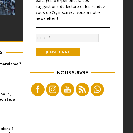
partages d'expériences, des
suggestions de lecture et les rendez-
vous d'a2c, inscrivez-vous à notre
newsletter !
!
S
 marxisme ?
NOUS SUIVRE
olis,
aciste, a
piers à