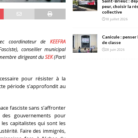
Saint-Brieuc : déj
peur, choisir la r
collective
18 juillet 2026
Canicule : penser 
grec coordinateur de
KEEFRA
de classe
ciste), conseiller municipal
28 juin 2026
membre dirigeant du
SEK
(Parti
cessaire pour résister à la
ette période s’approfondit au
ace fasciste sans s’affronter
ix des gouvernements pour
les capitalistes qui sont les
stérité. Faire des immigrés,