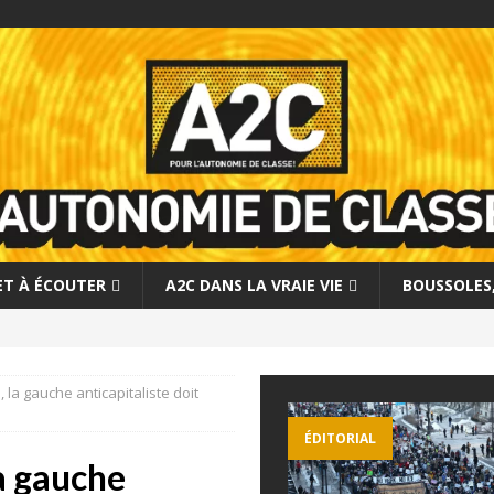
 ET À ÉCOUTER
A2C DANS LA VRAIE VIE
BOUSSOLES, 
 la gauche anticapitaliste doit
ÉDITORIAL
la gauche