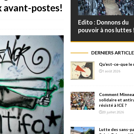
ux avant-postes!
Edito : Donnons du
pouvoir à nos luttes 
DERNIERS ARTICLE
Qu’est-ce-que le
1 août 2026
Comment Minneap
solidaire et antir
résisté à ICE ?
20 juillet 2026
Lutte des sans-pa