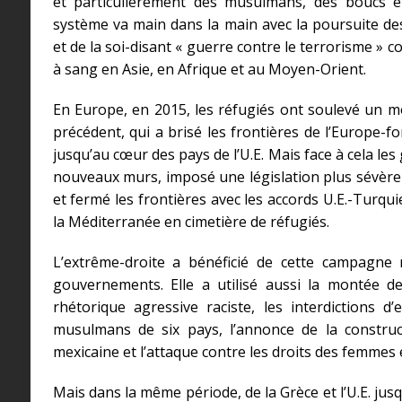
et particulièrement des musulmans, des boucs ém
système va main dans la main avec la poursuite des
et de la soi-disant « guerre contre le terrorisme » c
à sang en Asie, en Afrique et au Moyen-Orient.
En Europe, en 2015, les réfugiés ont soulevé un m
précédent, qui a brisé les frontières de l’Europe-f
jusqu’au cœur des pays de l’U.E. Mais face à cela l
nouveaux murs, imposé une législation plus sévère e
et fermé les frontières avec les accords U.E.-Turqui
la Méditerranée en cimetière de réfugiés.
L’extrême-droite a bénéficié de cette campagne 
gouvernements. Elle a utilisé aussi la montée d
rhétorique agressive raciste, les interdictions d’
musulmans de six pays, l’annonce de la construc
mexicaine et l’attaque contre les droits des femmes 
Mais dans la même période, de la Grèce et l’U.E. jus