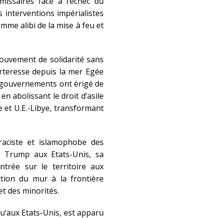
issaires face à l’échec du
 interventions impérialistes
omme alibi de la mise à feu et
ouvement de solidarité sans
orteresse depuis la mer Egée
es gouvernements ont érigé de
n abolissant le droit d’asile
e et U.E.-Libye, transformant
raciste et islamophobe des
e Trump aux Etats-Unis, sa
entrée sur le territoire aux
tion du mur à la frontière
et des minorités.
qu’aux Etats-Unis, est apparu