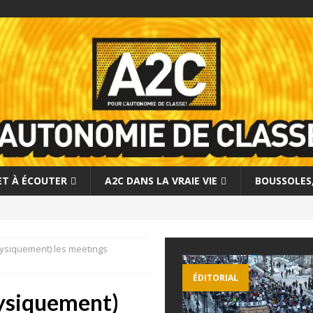
 ET À ÉCOUTER
A2C DANS LA VRAIE VIE
BOUSSOLES, 
physiquement) les meetings
ÉDITORIAL
hysiquement)