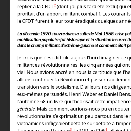
2
replier à la CFDT
(dont j’ai plus tard été exclu) qui 
profitait d’un apport militant combatif. Les courant
la CFDT furent à leur tour éradiqués quelques anné
La décennie 1970 s’ouvre dans la suite de Mai 1968, crise pol
mobilisation populaire fut historique et la situation insurrectio
dans le champ militant d’extrême-gauche et comment était per
Je crois que c’est difficile aujourd’hui d’imaginer ce
militant·es révolutionnaires, les cinq années qui ont s
vie ! Nous avions ancré en nous la certitude que l’h
allions continuer la Révolution et passer rapideme
transition vers le socialisme. D’ailleurs nos dirigean
eux-mêmes persuadés. Henri Weber et Daniel Bensaï
l’automne 68 un livre qui théorisait cette impatience
générale
. Mais comment aurions-nous pu en douter a
révolutionnaire s’exprimait un peu partout dans l
vietnamiens infligeaient défaite sur défaite à l’impér
3
4
Tupamaros en Uruguay
, le MIR au Chili
, allaient 