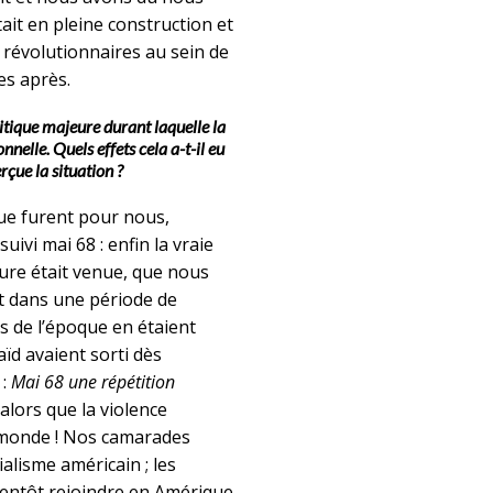
était en pleine construction et
s révolutionnaires au sein de
es après.
itique majeure durant laquelle la
nnelle. Quels effets cela a-t-il eu
çue la situation ?
 que furent pour nous,
uivi mai 68 : enfin la vraie
eure était venue, que nous
nt dans une période de
ts de l’époque en étaient
d avaient sorti dès
 :
Mai 68 une répétition
lors que la violence
e monde ! Nos camarades
ialisme américain ; les
bientôt rejoindre en Amérique