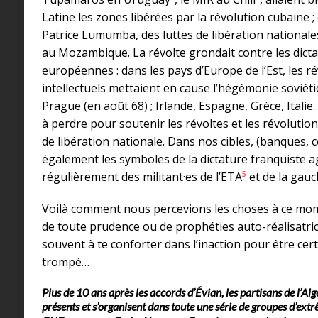
Latine les zones libérées par la révolution cubaine ;
Patrice Lumumba, des luttes de libération national
au Mozambique. La révolte grondait contre les dicta
européennes : dans les pays d’Europe de l’Est, les ré
intellectuels mettaient en cause l’hégémonie soviét
Prague (en août 68) ; Irlande, Espagne, Grèce, Italie…
à perdre pour soutenir les révoltes et les révoluti
de libération nationale. Dans nos cibles, (banques, c
également les symboles de la dictature franquiste a
5
régulièrement des militant·es de l’ETA
et de la gauc
Voilà comment nous percevions les choses à ce mom
de toute prudence ou de prophéties auto-réalisatric
souvent à te conforter dans l’inaction pour être cert
trompé…
Plus de 10 ans après les accords d’Évian, les partisans de l’Alg
présents et s’organisent dans toute une série de groupes d’ex