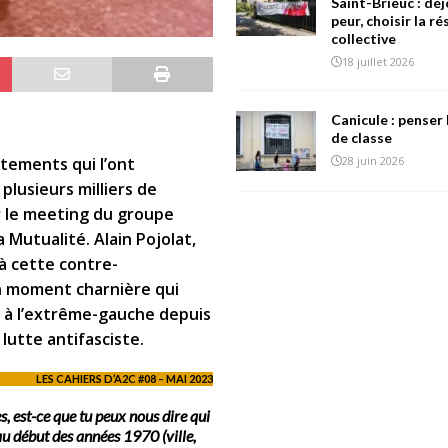
Saint-Brieuc : déj
peur, choisir la r
collective
18 juillet 2026
Canicule : penser 
de classe
tements qui l’ont
28 juin 2026
plusieurs milliers de
r le meeting du groupe
a Mutualité. Alain Pojolat,
 à cette contre-
n moment charnière qui
e à l’extrême-gauche depuis
lutte antifasciste.
LES CAHIERS D’A2C #08 – MAI 2023
, est-ce que tu peux nous dire qui
 au début des années 1970 (ville,