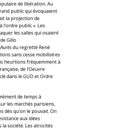
pulaire de libération. Au
 grand public qui évoquaient
it la projection de
 l’ordre public ». Les
aquer les salles qui osaient
de Gillo
 Aurès
du regretté René
ions sans cesse mobilisé·es
ous heurtions fréquemment à
rançaise, de l’Oeuvre
yclé dans le GUD et Ordre
rmément de temps à
sur les marchés parisiens,
es dès qu’on le pouvait. On
résistance aux idées
 la société. Les atrocités