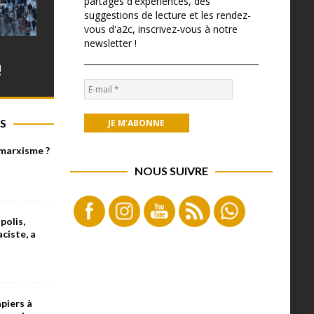
partages d'expériences, des
suggestions de lecture et les rendez-
vous d'a2c, inscrivez-vous à notre
newsletter !
!
S
 marxisme ?
NOUS SUIVRE
olis,
aciste, a
piers à