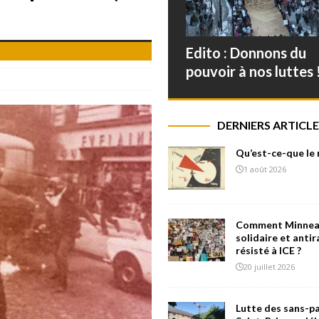
Edito : Donnons du
pouvoir à nos luttes 
DERNIERS ARTICLE
Qu’est-ce-que le
1 août 2026
Comment Minneap
solidaire et antir
résisté à ICE ?
20 juillet 2026
Lutte des sans-pa