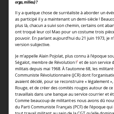
orga, milieu) ?
Il y a quelque chose de surréaliste à aborder un év
as participé il y a maintenant un demi-siècle ! Bea
plus là, chacun a suivi son chemin, certains ont aban
ont troqué leur col Mao pour un costume trois pièce
pouvoir. En parlant aujourd’hui du 21 juin 1973, je
version subjective.
Je m’appelle Alain Pojolat, plus connu à l’époque s
1
Ségalot, membre de Révolution !
et de son service d
militais depuis mai 1968. À l’automne 68, les militant
Communiste Révolutionnaire (JCR) dont l’organisatio
avaient décidé, pour se reconstruire « légalement »
Rouge, et de créer des comités rouges autour de ce p
travaillais dans une banque au service courrier et ét
Comme beaucoup de militant·es nous avons dû nous 
du Parti Communiste Français (PCF) de l’époque qui
tout travail militant au sein de la CGT qu’elle domi