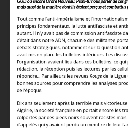
GUD ou encore Ordre Nouveau. Peux-tu nous parler de ces gro
mais aussi de la manière dont ils étaient perçus et combattus
Tout comme l’anti-impérialisme et l’internationalis
principes fondamentaux, la lutte antifasciste et antico
autant. Il n’y avait pas de commission antifasciste d
c’était dans notre ADN, chacun·e des militant·e portai
débats stratégiques, notamment sur la question antif
avait mis en place les bulletins intérieurs. Les discu
l’organisation avaient lieu dans ces bulletins, ce qu
rédaction, la réception puis les lectures par les cell
répondre… Par ailleurs les revues
Rouge
de la Ligue
bonnes sources pour comprendre les analyses prod
de l’époque.
Dix ans seulement après la terrible mais victorieuse
Algérie, la société française en portait encore les tra
colportés par des pieds noirs souvent racistes mais
d’appelés qui y avaient perdu un membre de leur fami