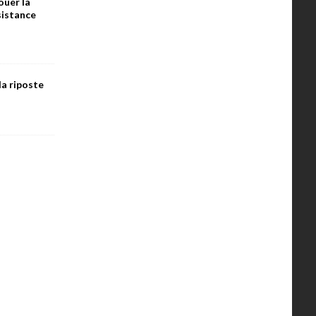
ouer la
ésistance
la riposte