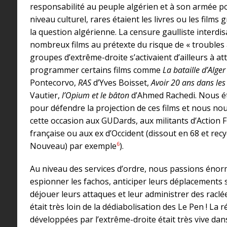
responsabilité au peuple algérien et à son armée po
niveau culturel, rares étaient les livres ou les films
la question algérienne. La censure gaulliste interdisa
nombreux films au prétexte du risque de « troubles à
groupes d’extrême-droite s’activaient d’ailleurs à att
programmer certains films comme
La bataille d’Alger
Pontecorvo,
RAS
d’Yves Boisset,
Avoir 20 ans dans les
Vautier,
l’Opium et le bâton
d’Ahmed Rachedi. Nous ét
pour défendre la projection de ces films et nous n
cette occasion aux GUDards, aux militants d’Action F
française ou aux ex d’Occident (dissout en 68 et rec
6
Nouveau) par exemple
).
Au niveau des services d’ordre, nous passions éno
espionner les fachos, anticiper leurs déplacements 
déjouer leurs attaques et leur administrer des raclé
était très loin de la dédiabolisation des Le Pen ! La 
développées par l’extrême-droite était très vive dans