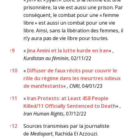
prisonnière, la vie est aussi une prison. Par
conséquent, le combat pour une « femme
libre » est aussi un combat pour une vie
libre. Ainsi, sans la libération des femmes, il
n’y aura pas de vie libre pour tou·tes.
↑
9
«
Jina Amini et la lutte kurde en Iran
« ,
Kurdistan au féminin
, 02/11/22
↑
10
«
Diffuser de faux récits pour couvrir le
rôle du régime dans les meurtres odieux
de manifestants
« ,
CNRI
, 04/01/23
↑
11
«
Iran Protests: at Least 458 People
Killed/11 Officially Sentenced to Death
« ,
Iran Human Rights
, 07/12/22
↑
12
Sources transmises par la journaliste
de
Mediapart
, Rachida El Azzouzi.