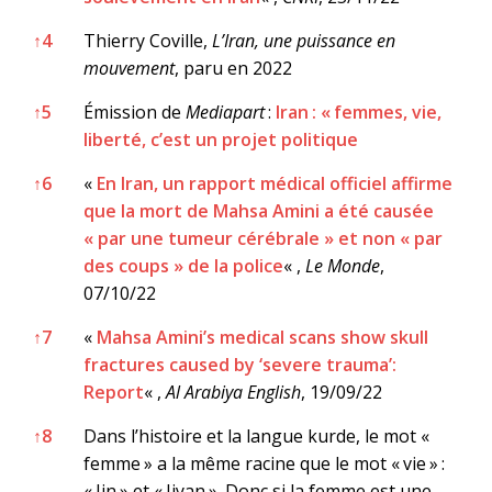
↑
4
Thierry Coville,
L’Iran, une puissance en
mouvement
, paru en 2022
↑
5
Émission de
Mediapart
:
Iran : « femmes, vie,
liberté, c’est un projet politique
↑
6
«
En Iran, un rapport médical officiel affirme
que la mort de Mahsa Amini a été causée
« par une tumeur cérébrale » et non « par
des coups » de la police
« ,
Le Monde
,
07/10/22
↑
7
«
Mahsa Amini’s medical scans show skull
fractures caused by ‘severe trauma’:
Report
« ,
Al Arabiya English
, 19/09/22
↑
8
Dans l’histoire et la langue kurde, le mot «
femme » a la même racine que le mot « vie » :
« Jin » et « Jiyan ». Donc si la femme est une