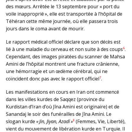
des mœurs. Arrêtée le 13 septembre pour « port du
voile inapproprié », elle est transportée à l’hôpital de
Téhéran cette même journée, où elle passera trois
jours dans le coma avant de mourir.
Le rapport médical officiel déclare que son décès est
6
lié à une maladie du cerveau et non suite à des coups
.
Cependant, des images piratées du scanner de Mahsa
Amini de l’hôpital montrent une fracture crânienne,
une hémorragie et un œdème cérébral, qui ne
7
coïncident donc pas avec le rapport officiel
.
Les manifestations en cours en Iran ont commencé
dans les villes kurdes de Saqqez (province du
Kurdistan d’Iran d’où Jîna Amini est originaire) et de
Sanandaj le soir des funérailles de Jîna Amini. Le
8
slogan kurde
« Jin, Jiyan, Azadî »
(Femmes, Vie, Liberté),
vient du mouvement de libération kurde en Turquie. Il