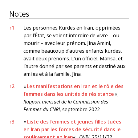
Notes
Notes
↑
1
Les personnes Kurdes en Iran, opprimées
par l’État, se voient interdire de vivre – ou
mourir – avec leur prénom. Jîna Amini,
comme beaucoup d’autres enfants kurdes,
avait deux prénoms. L’un officiel, Mahsa, et
l’autre donné par ses parents et destiné aux
ami·es et à la famille, Jîna.
↑
2
«
Les manifestations en Iran et le rôle des
femmes dans les unités de résistance
»,
Rapport mensuel de la Commission des
Femmes du CNRI
, septembre 2022
↑
3
«
Liste des femmes et jeunes filles tuées
en Iran par les forces de sécurité dans le
soulèvement en Iran
« ,
CNRI
, 25/11/22