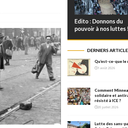
Edito : Donnons du
pouvoir à nos luttes 
DERNIERS ARTICLE
Qu’est-ce-que le
1 août 2026
Comment Minneap
solidaire et antir
résisté à ICE ?
20 juillet 2026
Lutte des sans-pa