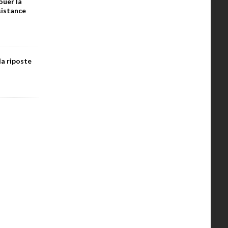
ouer la
ésistance
la riposte