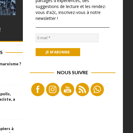
partages d'expériences, des
suggestions de lecture et les rendez-
vous d'a2c, inscrivez-vous à notre
newsletter !
!
S
 marxisme ?
NOUS SUIVRE
olis,
aciste, a
piers à