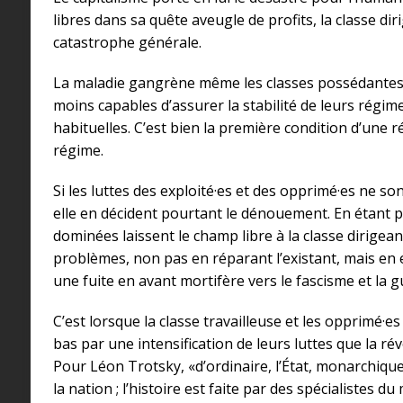
libres dans sa quête aveugle de profits, la classe d
catastrophe générale.
La maladie gangrène même les classes possédantes
moins capables d’assurer la stabilité de leurs régime
habituelles. C’est bien la première condition d’une r
régime.
Si les luttes des exploité·es et des opprimé·es ne sont
elle en décident pourtant le dénouement. En étant pa
dominées laissent le champ libre à la classe dirigea
problèmes, non pas en réparant l’existant, mais en 
une fuite en avant mortifère vers le fascisme et la g
C’est lorsque la classe travailleuse et les opprimé·e
bas par une intensification de leurs luttes que la ré
Pour Léon Trotsky, «d’ordinaire, l’État, monarchiq
la nation ; l’histoire est faite par des spécialistes d