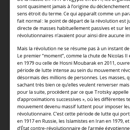
sont quasiment jamais à l’origine du déclenchement d
sens étroit du terme. Ce qui apparaît comme un para
fait normal : le point de départ de la révolution est 
directe de masses habituellement passives et sur lesq
révolutionnaires n’avaient pour ainsi dire aucune inf
Mais la révolution ne se résume pas à un instant de ba
Le premier “moment”, comme la chute de Nicolas II e
en 1979 ou celle de Hosni Moubarak en 2011, ouvre
période de lutte intense au sein du mouvement rév
désormais des millions de personnes. Les masses, q
sachant très bien ce qu’elles veulent renverser mai
pour la suite, procèdent par ce que Trotsky appell
d’approximations successives », où les différentes t
mouvement devenu massif luttent pour imposer leur 
révolutionnaire. C’est cette période de lutte qui por
en 1917 en Russie, les Islamistes en Iran en 1979, et
d’État contre-révolutionnaire de l’armée égyptienne