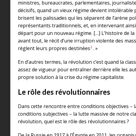
ministres, bureaucrates, parlementaires, journalist
décisifs, quand un vieux régime devient intolérable p
brisent les palissades qui les séparent de l’arène po
représentants traditionnels, et, en intervenant ains
départ pour un nouveau régime. […] L’histoire de la
avant tout, le récit d’une irruption violente des ma
2
règlent leurs propres destinées
. »
En d’autres termes, la révolution c’est quand la class
assez de vigueur pour entraîner derrière elle les a
propre solution à la crise du régime capitaliste.
Le rôle des révolutionnaires
Dans cette rencontre entre conditions objectives – l
conditions subjectives – la lutte massive de notre cl
révolution, quel est le rôle des révolutionnaires ?
De la Russie en 1917 à l’Égypte en 2011, les organis