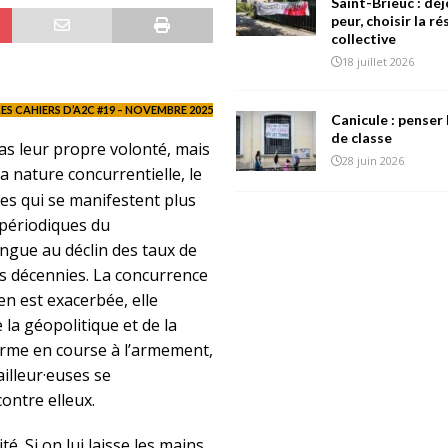
Saint-Brieuc : déj
peur, choisir la r
collective
18 juillet 2026
LES CAHIERS D’A2C #19 – NOVEMBRE 2025
Canicule : penser 
de classe
as leur propre volonté, mais
28 juin 2026
sa nature concurrentielle, le
es qui se manifestent plus
 périodiques du
gue au déclin des taux de
rs décennies. La concurrence
en est exacerbée, elle
la géopolitique et de la
forme en course à l’armement,
ailleur·euses se
ontre elleux.
é. Si on lui laisse les mains