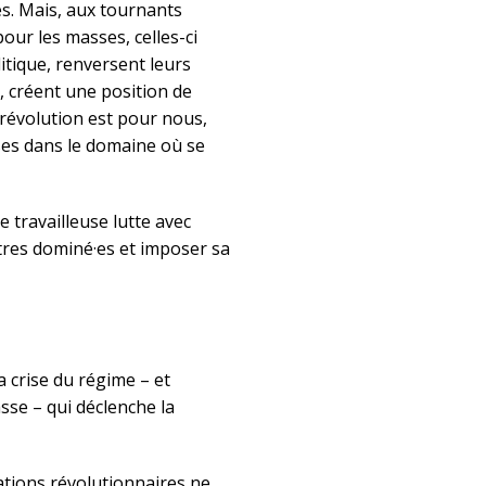
es. Mais, aux tournants
our les masses, celles-ci
litique, renversent leurs
i, créent une position de
 révolution est pour nous,
sses dans le domaine où se
e travailleuse lutte avec
utres dominé·es et imposer sa
a crise du régime – et
asse – qui déclenche la
ations révolutionnaires ne