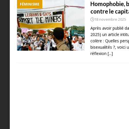
Homophobie, b
FÉMINISME
contre le capit
18 novembre 2025
Après avoir publié d
2025) un article intit
colère : Quelles pers
bisexualités ?, voici
réflexion
[...]