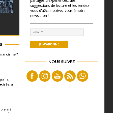
partages d'expériences, des
suggestions de lecture et les rendez-
vous d'a2c, inscrivez-vous à notre
newsletter !
!
S
 marxisme ?
NOUS SUIVRE
olis,
aciste, a
piers à