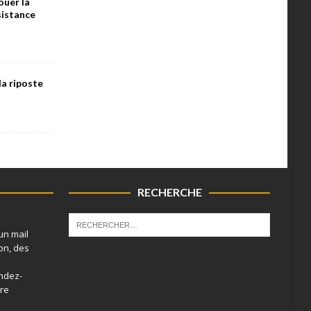
ouer la
ésistance
la riposte
RECHERCHE
un mail
on, des
endez-
tre