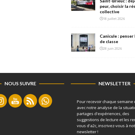
Saint-Brieuc : déj
peur, choisir la r
collective
18 juillet 2026
Canicule : penser 
de classe
28 juin 2026
NOUS SUIVRE
NEWSLETTER
Pour recevoir chaque semaine 
avec notre analyse de la situati
partages d'expériences, des
suggestions de lecture et les r
vous d'a2c, inscrivez-vous à no
newsletter !