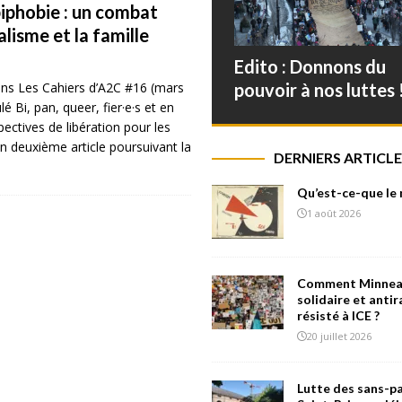
iphobie : un combat
alisme et la famille
Edito : Donnons du
ans Les Cahiers d’A2C #16 (mars
pouvoir à nos luttes 
ulé Bi, pan, queer, fier·e·s et en
pectives de libération pour les
 un deuxième article poursuivant la
DERNIERS ARTICLE
Qu’est-ce-que le
1 août 2026
Comment Minneap
solidaire et antir
résisté à ICE ?
20 juillet 2026
Lutte des sans-pa