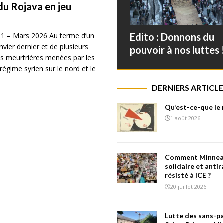
 du Rojava en jeu
21 – Mars 2026 Au terme d’un
Edito : Donnons du
nvier dernier et de plusieurs
pouvoir à nos luttes 
es meurtrières menées par les
égime syrien sur le nord et le
DERNIERS ARTICLE
Qu’est-ce-que le
1 août 2026
Comment Minneap
solidaire et antir
résisté à ICE ?
20 juillet 2026
Lutte des sans-pa