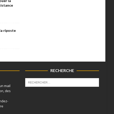
ouer la
ésistance
la riposte
RECHERCHE
un mail
on, des
endez-
tre