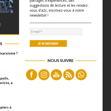
partages d'expériences, des
suggestions de lecture et les rendez-
vous d'a2c, inscrivez-vous à notre
newsletter !
!
S
 marxisme ?
NOUS SUIVRE
olis,
aciste, a
piers à