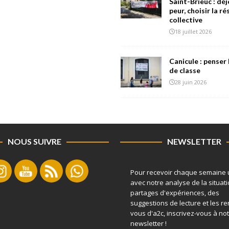
Saint-Brieuc : déj
peur, choisir la r
collective
18 juillet 2026
Canicule : penser 
de classe
28 juin 2026
NOUS SUIVRE
NEWSLETTER
Pour recevoir chaque semaine 
avec notre analyse de la situati
partages d'expériences, des
suggestions de lecture et les r
vous d'a2c, inscrivez-vous à no
newsletter !