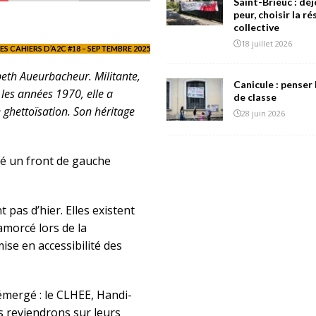
Saint-Brieuc : déj
peur, choisir la r
collective
18 juillet 2026
ES CAHIERS D’A2C #18 – SEPTEMBRE 2025
beth Aueurbacheur. Militante,
Canicule : penser 
 les années 1970, elle a
de classe
ghettoïsation. Son héritage
28 juin 2026
ué un front de gauche
pas d’hier. Elles existent
amorcé lors de la
ise en accessibilité des
émergé : le CLHEE, Handi-
s reviendrons sur leurs