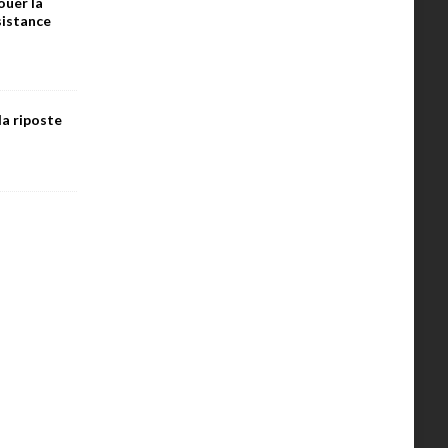
ouer la
ésistance
la riposte