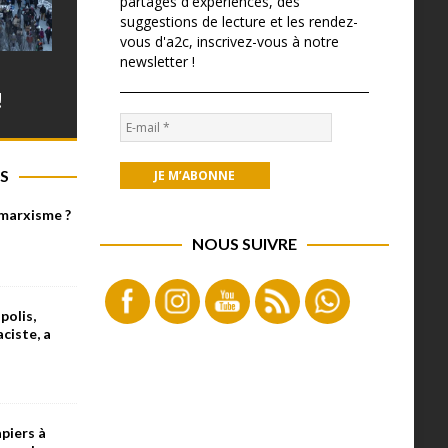
partages d'expériences, des
suggestions de lecture et les rendez-
vous d'a2c, inscrivez-vous à notre
newsletter !
!
S
 marxisme ?
NOUS SUIVRE
olis,
aciste, a
piers à