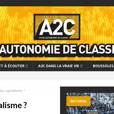
 ET À ÉCOUTER
A2C DANS LA VRAIE VIE
BOUSSOLES, 
 du capitalisme ?
ÉDITORIAL
alisme ?