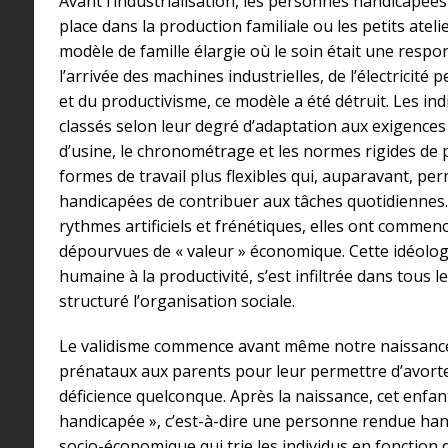
Avant l’industrialisation, les personnes handicapée
place dans la production familiale ou les petits atel
modèle de famille élargie où le soin était une respons
l’arrivée des machines industrielles, de l’électricité 
et du productivisme, ce modèle a été détruit. Les ind
classés selon leur degré d’adaptation aux exigences c
d’usine, le chronométrage et les normes rigides de 
formes de travail plus flexibles qui, auparavant, p
handicapées de contribuer aux tâches quotidiennes.
rythmes artificiels et frénétiques, elles ont comme
dépourvues de « valeur » économique. Cette idéologie
humaine à la productivité, s’est infiltrée dans tous le
structuré l’organisation sociale.
Le validisme commence avant même notre naissance
prénataux aux parents pour leur permettre d’avorte
déficience quelconque. Après la naissance, cet enfa
handicapée », c’est-à-dire une personne rendue ha
socio-économique qui trie les individus en fonction d