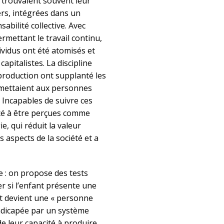
s trouvaient souvent leur
iers, intégrées dans un
abilité collective. Avec
permettant le travail continu,
ividus ont été atomisés et
apitalistes. La discipline
production ont supplanté les
ermettaient aux personnes
 Incapables de suivre ces
ncé à être perçues comme
, qui réduit la valeur
s aspects de la société et a
 : on propose des tests
r si l’enfant présente une
nt devient une « personne
ndicapée par un système
e leur capacité à produire.