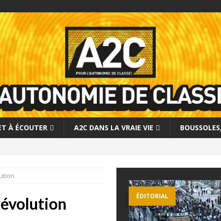
 ET À ÉCOUTER
A2C DANS LA VRAIE VIE
BOUSSOLES, 
ution
ÉDITORIAL
révolution