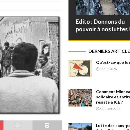
Edito : Donnons du
pouvoir à nos luttes 
DERNIERS ARTICLE
Qu’est-ce-que le
1 août 2026
Comment Minneap
solidaire et antir
résisté à ICE ?
20 juillet 2026
Lutte des sans-pa