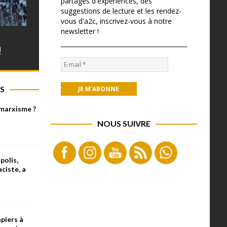
partages d'expériences, des
suggestions de lecture et les rendez-
vous d'a2c, inscrivez-vous à notre
newsletter !
!
S
 marxisme ?
NOUS SUIVRE
olis,
aciste, a
piers à