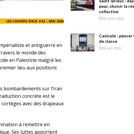
Saint-Brieuc : déj
peur, choisir la r
collective
18 juillet 2026
LES CAHIERS D’A2C #22 – MAI 2026
Canicule : penser 
de classe
mpérialiste et antiguerre en
28 juin 2026
 travers le monde des
ide en Palestine malgré les
premier lieu aux positions
es bombardements sur l’Iran
traduction concrète est le
e cortèges avec des drapeaux
mination à remettre en
que. Ses luttes apportent