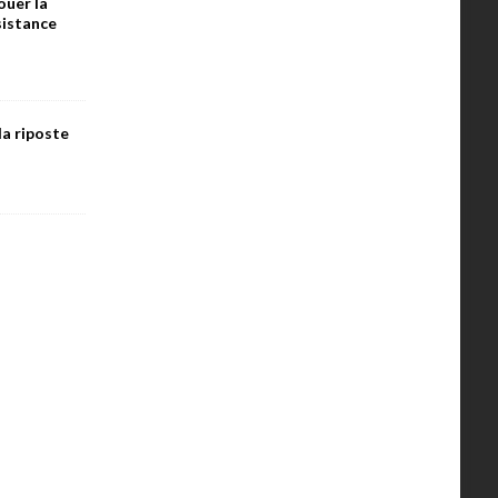
ouer la
ésistance
la riposte