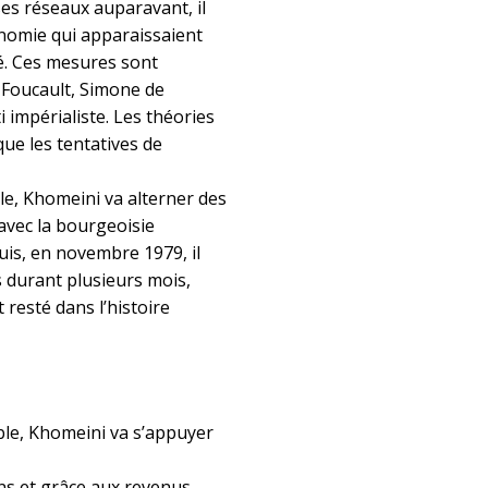
ses réseaux auparavant, il
onomie qui apparaissaient
é. Ces mesures sont
 Foucault, Simone de
impérialiste. Les théories
que les tentatives de
le, Khomeini va alterner des
 avec la bourgeoisie
uis, en novembre 1979, il
 durant plusieurs mois,
 resté dans l’histoire
ble, Khomeini va s’appuyer
ons et grâce aux revenus