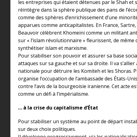
les entreprises qui étaient détenues par le Shah et 
réintègre dans la sphère publique des pans de l’éc
comme des sphères d’enrichissement d’une minorit
apparues comme anticapitalistes. En France, Sartre,
Beauvoir célèbrent Khomeini comme un militant anti 
sur « l’islam révolutionnaire » fleurissent, de même 
synthétiser islam et marxisme.
Pour stabiliser son pouvoir et assurer sa base socia
attaques sur sa gauche et sur sa droite. Il va s’allier
nationale pour détruire les Komiteh et les Shoras. P
organise l’occupation de l’ambassade des États-Unis
contre l’avis de la bourgeoisie iranienne. Cet acte est
comme un défi à l’impérialisme.
… à la crise du capitalisme d’État
Pour stabiliser un système au point de départ insta
sur deux choix politiques.
Il développe progressivement, via les nationalisati