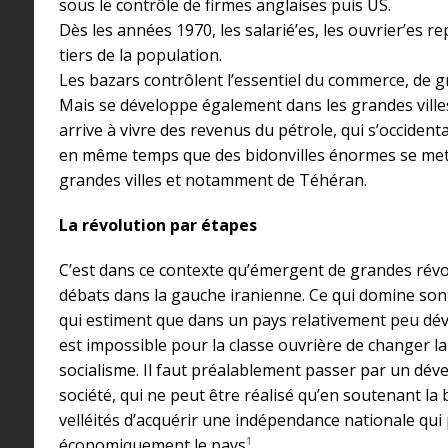
sous le contrôle de firmes anglaises puis US.
Dès les années 1970, les salarié’es, les ouvrier’es 
tiers de la population.
Les bazars contrôlent l’essentiel du commerce, de gr
Mais se développe également dans les grandes villes
arrive à vivre des revenus du pétrole, qui s’occident
en même temps que des bidonvilles énormes se met
grandes villes et notamment de Téhéran.
La révolution par étapes
C’est dans ce contexte qu’émergent de grandes révol
débats dans la gauche iranienne. Ce qui domine sont
qui estiment que dans un pays relativement peu d
est impossible pour la classe ouvrière de changer la
socialisme. Il faut préalablement passer par un déve
société, qui ne peut être réalisé qu’en soutenant la
velléités d’acquérir une indépendance nationale qu
1
économiquement le pays
.