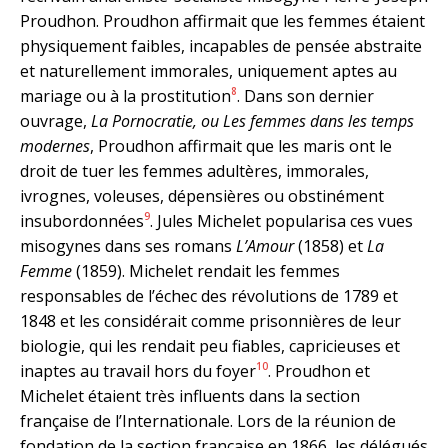
Proudhon. Proudhon affirmait que les femmes étaient
physiquement faibles, incapables de pensée abstraite
et naturellement immorales, uniquement aptes au
8
mariage ou à la prostitution
. Dans son dernier
ouvrage,
La Pornocratie, ou Les femmes dans les temps
modernes
, Proudhon affirmait que les maris ont le
droit de tuer les femmes adultères, immorales,
ivrognes, voleuses, dépensières ou obstinément
9
insubordonnées
. Jules Michelet popularisa ces vues
misogynes dans ses romans
L’Amour
(1858) et
La
Femme
(1859). Michelet rendait les femmes
responsables de l’échec des révolutions de 1789 et
1848 et les considérait comme prisonnières de leur
biologie, qui les rendait peu fiables, capricieuses et
10
inaptes au travail hors du foyer
. Proudhon et
Michelet étaient très influents dans la section
française de l’Internationale. Lors de la réunion de
fondation de la section française en 1866, les délégués