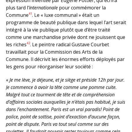
expression inventée par Eugène Pottier, qui écrira
plus tard l’
Internationale
pour commémorer la
41
Commune
. Le « luxe communal » était un
programme de beauté publique dans lequel l’art serait
intégré à la vie publique plutôt que d’être traité
comme une marchandise privée dont ne jouissent que
42
les riches
. Le peintre radical Gustave Courbet
travaillait pour la Commission des Arts de la
Commune. Il décrivit les énormes efforts déployés par
les gens pour réorganiser leur société :
«
Je me lève, je déjeune, et je siège et préside 12h par jour.
Je commence à avoir la tête comme une pomme cuite.
Malgré tout ce tourment de tête et de compréhension
d’affaires sociales auxquelles je n’étais pas habitué, je suis
dans l’enchantement. Paris est un vrai paradis! Point de
police, point de sottise, point d’exaction d’aucune façon,
point de dispute. Paris va tout seul comme sur des
roulettes. Il faudrait pouvoir rester toujours comme cela.