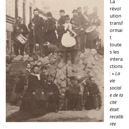
La
révol
ution
transf
ormai
t
toute
s les
intera
ctions
: «
La
vie
social
e de la
cité
était
recalib
rée