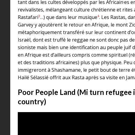
tant dans les cultes développés par les Africain·es e
revivalistes, mélangeant culture chrétienne et rite
3
4
Rastafari
…) que dans leur musique
. Les Rastas, da
Garvey y ajoutèrent le retour en Afrique, le mont Zi
métaphoriquement transféré sur leur continent d’or
Israël, dont est truffé le reggae ne sont donc pas de
sioniste mais bien une identification au peuple juif 
en Afrique est d’ailleurs compris comme spirituel (ré
et des traditions africaines) plus que physique. Peu 
immigreront à Shashamane, le petit bout de terre 
Haïlé Sélassié offrit aux Rasta après sa visite en Ja
Poor People Land (Mi turn refugee 
country)