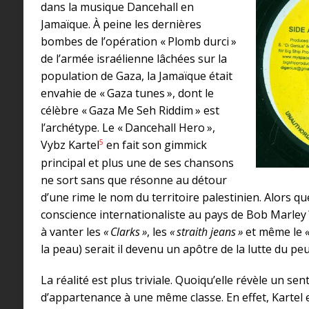
dans la musique Dancehall en
Jamaïque. À peine les dernières
bombes de l’opération « Plomb durci »
de l’armée israélienne lâchées sur la
population de Gaza, la Jamaïque était
envahie de « Gaza tunes », dont le
célèbre « Gaza Me Seh Riddim » est
l’archétype. Le « Dancehall Hero »,
5
Vybz Kartel
en fait son gimmick
principal et plus une de ses chansons
ne sort sans que résonne au détour
d’une rime le nom du territoire palestinien. Alors que 
conscience internationaliste au pays de Bob Marley 
à vanter les
« Clarks »
, les
« straith jeans »
et même le
la peau) serait il devenu un apôtre de la lutte du peu
La réalité est plus triviale. Quoiqu’elle révèle un s
d’appartenance à une même classe. En effet, Kartel 