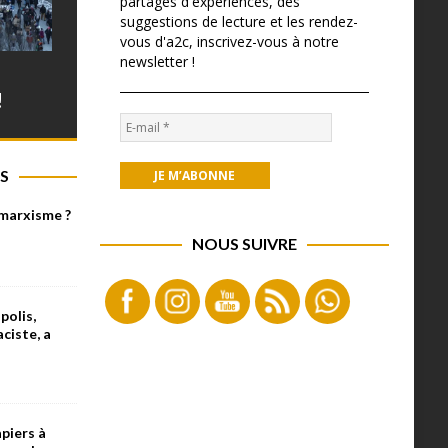
partages d'expériences, des
suggestions de lecture et les rendez-
vous d'a2c, inscrivez-vous à notre
newsletter !
!
S
 marxisme ?
NOUS SUIVRE
olis,
aciste, a
piers à