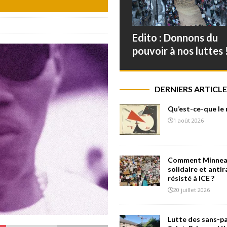
Edito : Donnons du
pouvoir à nos luttes 
DERNIERS ARTICLE
Qu’est-ce-que le
1 août 2026
Comment Minneap
solidaire et antir
résisté à ICE ?
20 juillet 2026
Lutte des sans-pa