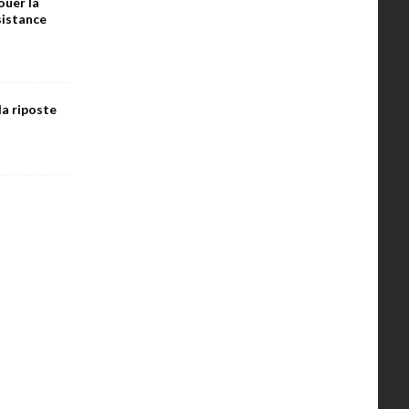
ouer la
ésistance
la riposte