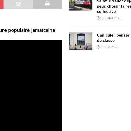
Saint-Brieuc : déj
peur, choisir la r
collective
18 juillet 2026
ture populaire jamaïcaine
Canicule : penser 
de classe
28 juin 2026