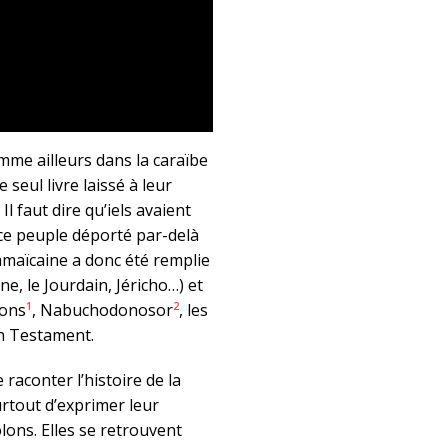
mme ailleurs dans la caraïbe
seul livre laissé à leur
 Il faut dire qu’iels avaient
 ce peuple déporté par-delà
jamaïcaine a donc été remplie
e, le Jourdain, Jéricho…) et
1
2
ions
, Nabuchodonosor
, les
ien Testament.
raconter l’histoire de la
urtout d’exprimer leur
olons. Elles se retrouvent