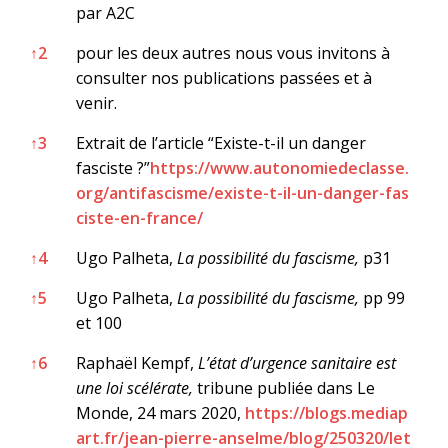
par A2C
↑
2
pour les deux autres nous vous invitons à
consulter nos publications passées et à
venir.
↑
3
Extrait de l’article “Existe-t-il un danger
fasciste ?”
https://www.autonomiedeclasse.
org/antifascisme/existe-t-il-un-danger-fas
ciste-en-france/
↑
4
Ugo Palheta,
La possibilité du fascisme,
p31
↑
5
Ugo Palheta,
La possibilité du fascisme,
pp 99
et 100
↑
6
Raphaël Kempf,
L’état d’urgence sanitaire est
une loi scélérate,
tribune publiée dans Le
Monde, 24 mars 2020,
https://blogs.mediap
art.fr/jean-pierre-anselme/blog/250320/let